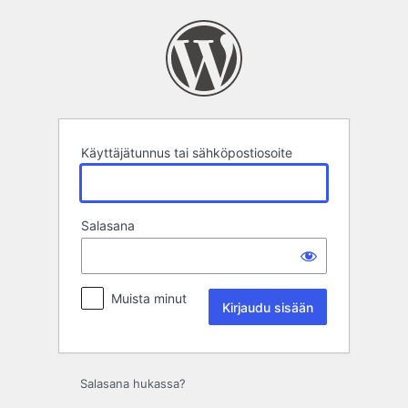
Kirjaudu
sisään
Käyttäjätunnus tai sähköpostiosoite
Salasana
Muista minut
Salasana hukassa?