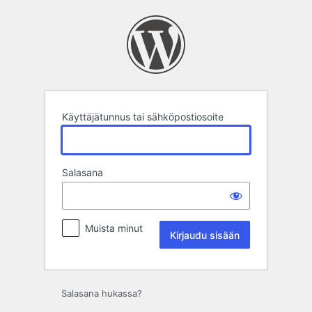
Kirjaudu
sisään
Käyttäjätunnus tai sähköpostiosoite
Salasana
Muista minut
Salasana hukassa?