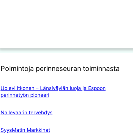
Poimintoja perinneseuran toiminnasta
Uolevi Itkonen – Länsiväylän luoja ja Espoon
perinnetyön pioneeri
Nallevaarin tervehdys
SyysMatin Markkinat