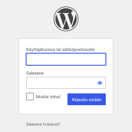
Kirjaudu
sisään
Käyttäjätunnus tai sähköpostiosoite
Salasana
Muista minut
Salasana hukassa?