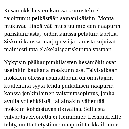
Kesämökkiläisten kanssa seurustelu ei
rajoittunut pelkästään samanikäisiin. Monta
mukavaa iltapäivää muistuu mieleen naapurin
pariskunnasta, joiden kanssa pelattiin korttia.
Siskoni kanssa marjapussi ja canasta sujuivat
mainiosti tätä eläkeläispariskuntaa vastaan.
Nykyisin pääkaupunkilaisten kesämökit ovat
useinkin kaukana maakunnissa. Talvisaikaan
mökkien ollessa asumattomia on omistajien
kuulemma syytä tehdä paikallisen naapurin
kanssa jonkinlainen valvontasopimus, jonka
avulla voi ehkäistä, tai ainakin vähentää
mökkiin kohdistuvaa ilkivaltaa. Sellaista
valvontavelvoitetta ei Heiniemen kesämökeille
tehty, mutta tietysti me naapurit tarkkailimme