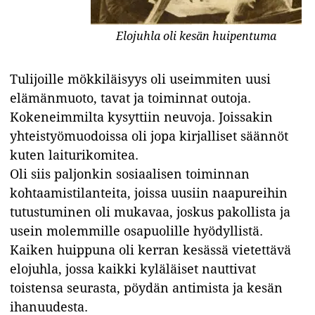
Elojuhla oli kesän huipentuma
Tulijoille mökkiläisyys
oli useimmiten uusi
elämänmuoto, tavat ja toiminnat outoja.
Kokeneimmilta kysyttiin neuvoja. Joissakin
yhteistyömuodoissa oli jopa kirjalliset säännöt
kuten laiturikomitea.
Oli siis paljonkin sosiaalisen toiminnan
kohtaamistilanteita, joissa uusiin naapureihin
tutustuminen oli mukavaa, joskus pakollista ja
usein molemmille osapuolille hyödyllistä.
Kaiken huippuna oli kerran kesässä vietettävä
elojuhla, jossa kaikki kyläläiset nauttivat
toistensa seurasta, pöydän antimista ja kesän
ihanuudesta.