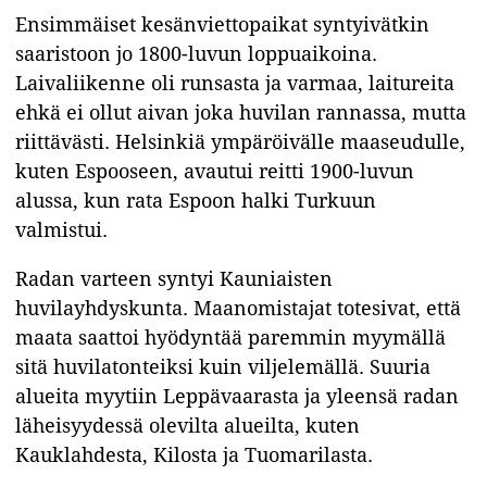
Ensimmäiset kesänviettopaikat
syntyivätkin
saaristoon jo 1800-luvun loppuaikoina.
Laivaliikenne oli runsasta ja varmaa, laitureita
ehkä ei ollut aivan joka huvilan rannassa, mutta
riittävästi. Helsinkiä ympäröivälle maaseudulle,
kuten Espooseen, avautui reitti 1900-luvun
alussa, kun rata Espoon halki Turkuun
valmistui.
Radan varteen syntyi Kauniaisten
huvilayhdyskunta. Maanomistajat totesivat, että
maata saattoi hyödyntää paremmin myymällä
sitä huvilatonteiksi kuin viljelemällä. Suuria
alueita myytiin Leppävaarasta ja yleensä radan
läheisyydessä olevilta alueilta, kuten
Kauklahdesta, Kilosta ja Tuomarilasta.