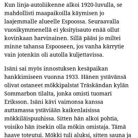
Kun linja-autoliikenne alkoi 1920-luvulla, se
mahdollisti maapaikoilla käymisen jo
laajemmalle alueelle Espoossa. Seuraavalla
vuosikymmenellä ei yksityisauto enää ollut
kovinkaan harvinainen. Sillä pääsi jo miltei
minne tahansa Espooseen, jos vanha kärrytie
vain jotenkin oli autolla kuljettavissa.
Isäni sai myös innostuksen kesäpaikan
hankkimiseen vuonna 1933. Hänen ystävänsä
olivat ostaneet mökkipalstat Träskändan kylän
Sommarbon tilalta, jonka omisti tuomari
Eriksson. Isäni kävi vaimonsa kanssa
auttamassa ystäviään kaikenlaisissa
mökkiläispuuhissa. Sitten hän alkoi pohtia,
voisiko hän itsekin olla mökin omistaja. Tämä
haave toteutui. Mökki tuli aluksi, sitten sauna ja