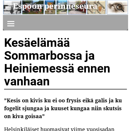
Espoon perinneseura
Kesäelämää
Sommarbossa ja
Heiniemessä ennen
vanhaan
”Kesis on kivis ku ei oo frysis eikä galis ja ku
fogelit sjungaa ja kuuset kungaa niin skutsis
on kiva goisaa”
Helsinkiläiset huomasivat viime vuosisadan