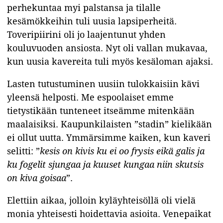
perhekuntaa myi palstansa ja tilalle
kesämökkeihin tuli uusia lapsiperheitä.
Toveripiirini oli jo laajentunut yhden
kouluvuoden ansiosta. Nyt oli vallan mukavaa,
kun uusia kavereita tuli myös kesäloman ajaksi.
Lasten tutustuminen uusiin tulokkaisiin kävi
yleensä helposti. Me espoolaiset emme
tietystikään tunteneet itseämme mitenkään
maalaisiksi. Kaupunkilaisten ”stadin” kielikään
ei ollut uutta. Ymmärsimme kaiken, kun kaveri
selitti: ”
kesis on kivis ku ei oo frysis eikä galis ja
ku fogelit sjungaa ja kuuset kungaa niin skutsis
on kiva goisaa
”.
Elettiin aikaa, jolloin kyläyhteisöllä oli vielä
monia yhteisesti hoidettavia asioita. Venepaikat