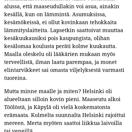
alussa, että maaseudullakin voi asua, ainakin
kesällä, kun on lämmintä. Asumuksissa,
kesämökeissä, ei ollut kovinkaan tehokkaita
lämmityslaitteita. Lapsetkin saattoivat muuttaa
kesäkuukausiksi pois kaupungista, olihan
kesälomaa koulusta peräti kolme kuukautta.
Maalla oleskelu oli lääkärien mukaan myös
terveellistä, ilman laatu parempaa, ja monet
elintarvikkeet sai omasta viljelyksestä varmasti
tuoreina.
Mutta minne maalle ja miten? Helsinki oli
alueeltaan silloin kovin pieni. Maaseutu alkoi
Töölöstä, ja Käpylä oli vielä koskematonta
erämaata. Kolmelta suunnalta Helsinki rajoittui
mereen. Merta myöten saattoi liikkua laivoilla
tai veneillä.