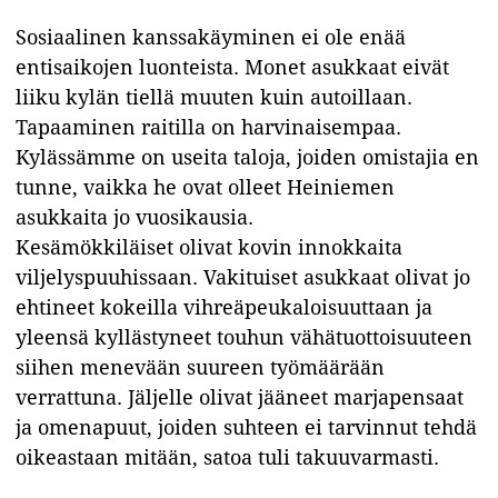
Sosiaalinen kanssakäyminen ei ole enää
entisaikojen luonteista. Monet asukkaat eivät
liiku kylän tiellä muuten kuin autoillaan.
Tapaaminen raitilla on harvinaisempaa.
Kylässämme on useita taloja, joiden omistajia en
tunne, vaikka he ovat olleet Heiniemen
asukkaita jo vuosikausia.
Kesämökkiläiset olivat kovin innokkaita
viljelyspuuhissaan. Vakituiset asukkaat olivat jo
ehtineet kokeilla vihreäpeukaloisuuttaan ja
yleensä kyllästyneet touhun vähätuottoisuuteen
siihen menevään suureen työmäärään
verrattuna. Jäljelle olivat jääneet marjapensaat
ja omenapuut, joiden suhteen ei tarvinnut tehdä
oikeastaan mitään, satoa tuli takuuvarmasti.