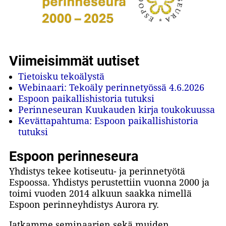
Viimeisimmät uutiset
Tietoisku tekoälystä
Webinaari: Tekoäly perinnetyössä 4.6.2026
Espoon paikallishistoria tutuksi
Perinneseuran Kuukauden kirja toukokuussa
Kevättapahtuma: Espoon paikallishistoria
tutuksi
Espoon perinneseura
Yhdistys tekee kotiseutu- ja perinnetyötä
Espoossa. Yhdistys perustettiin vuonna 2000 ja
toimi vuoden 2014 alkuun saakka nimellä
Espoon perinneyhdistys Aurora ry.
Jatkamme seminaarien sekä muiden