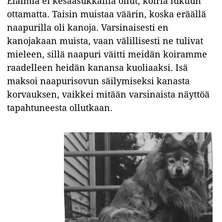
Eläimiä ei kesäasukkailla ollut, koiria lukuun
ottamatta. Taisin muistaa väärin, koska eräällä
naapurilla oli kanoja. Varsinaisesti en
kanojakaan muista, vaan välillisesti ne tulivat
mieleen, sillä naapuri väitti meidän koiramme
raadelleen heidän kanansa kuoliaaksi. Isä
maksoi naapurisovun säilymiseksi kanasta
korvauksen, vaikkei mitään varsinaista näyttöä
tapahtuneesta ollutkaan.