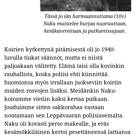
Tässä jo iän harmaannuttama (10v)
Naku muistelee hurjaa nuoruuttaan,
kesäkavereitaan ja putkareissujaan.
Koirien kytkettynä
pitämisestä oli jo 1940-
luvulla tiukat säännöt, mutta ei niistä
paljoakaan välitetty. Elämä taisi olla kovinkin
rauhallista, koska poliisi ehti kiinnittää
huomionsa myös irrallaan juokseviin koiriin
muiden rosvojen lisäksi. Meidänkin Naku-
koiramme vietiin kaksi kertaa putkaan.
Jouduimme sitten sakkorahaa vastaan
noutamaan sen Leppävaaran poliisiasemalta.
Naku oli kovasti perso makealle, ja eräs
kesämökkiläinen kertoi pesettäneensä lattiansa