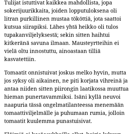
Tulijat istuttivat kaikkea mahdollista, jopa
sokerijuurikkaita, joiden lopputuloksena oli
litran purkillinen mustaa tököttiä, jota saattoi
kutsua siirapiksi. Lähes yhtä heikko oli tulos
tupakanviljelyksestä; sekin sitten haihtui
kitkeränä savuna ilmaan. Mausteyrtteihin ei
vielä oltu innostuttu, ainoastaan tilliä
kasvatettiin.
Tomaatit onnistuivat joskus melko hyvin, mutta
jos syksy oli aikainen, ne piti korjata vihreinä ja
antaa niiden sitten piirongin laatikossa muuttua
hieman punertavammiksi. Isäni kyllä neuvoi
naapuria tässä ongelmatilanteessa menemään
tomaattiviljelmälle ja puhumaan rumia, jolloin
tomaatit kuulemma punastuisivat.