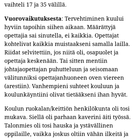
vaihteli 17 ja 35 välillä.
Vuorovaikutuksesta
: Tervehtiminen kuului
hyviin tapoihin siihen aikaan. Määrättyjä
opettajia sai sinutella, ei kaikkia. Opettajat
kohtelivat kaikkia muistaakseni samalla lailla.
Riidat selvitettiin, jos niitä oli, osapuolet ja
opettaja keskenään. Tai sitten mentiin
johtajaopettajan puhutteluun ja seisomaan
välitunniksi opettajanhuoneen oven viereen
(arestiin). Vanhempieni suhteet kouluun ja
koulunkäyntiini olivat tietääkseni ihan hyvät.
Koulun ruokalan/keittiön henkilökunta oli tosi
mukava. Siellä oli parhaan kaverini äiti työssä.
Talonmies oli tosi hauska ja ystävällinen
oppilaille, vaikka joskus oltiin vähän ilkeitä ja