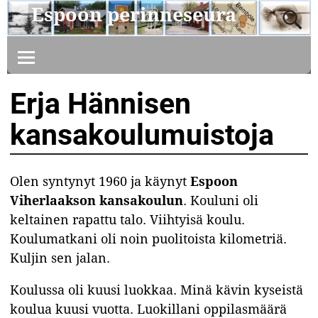
Espoon perinneseura
Erja Hännisen
kansakoulumuistoja
Olen syntynyt 1960 ja käynyt
Espoon
Viherlaakson kansakoulun
. Kouluni oli
keltainen rapattu talo. Viihtyisä koulu.
Koulumatkani oli noin puolitoista kilometriä.
Kuljin sen jalan.
Koulussa oli kuusi luokkaa. Minä kävin kyseistä
koulua kuusi vuotta. Luokillani oppilasmäärä