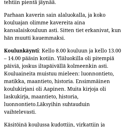
tehtiin pientä jäynää.
Parhaan kaverin sain alaluokalla, ja koko
kouluajan olimme kavereita aina
kansalaiskouluun asti. Sitten tiet erkanivat, kun
hän muutti kauemmaksi.
Koulunkäynti
: Kello 8.00 kouluun ja kello 13.00
– 14.00 pääsin kotiin. Yläluokilla oli pitempiä
päiviä, joskus iltapäivällä kolmeenkin asti.
Kouluaineita muistuu mieleen: luonnontieto,
matikka, maantieto, historia. Ensimmäinen
koulukirjani oli Aapinen. Muita kirjoja oli
laskukirja, maantieto, historia,
luonnontieto.Läksyihin suhtauduin
vaihtelevasti.
Käsitöinä koulussa kudottiin, virkattiin ja