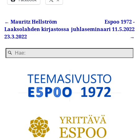
←
Mauritz Hellström
Espoo 1972 -
Artikkelin navigointi
Laaksolahden kirjastossa
juhlaseminaari 11.5.2022
23.3.2022
→