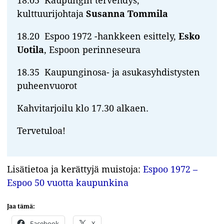
18.05 Kaupungin tervehdys,
kulttuurijohtaja
Susanna Tommila
18.20 Espoo 1972 -hankkeen esittely,
Esko
Uotila
, Espoon perinneseura
18.35 Kaupunginosa- ja asukasyhdistysten
puheenvuorot
Kahvitarjoilu klo 17.30 alkaen.
Tervetuloa!
Lisätietoa ja kerättyjä muistoja:
Espoo 1972 –
Espoo 50 vuotta kaupunkina
Jaa tämä:
Facebook
X