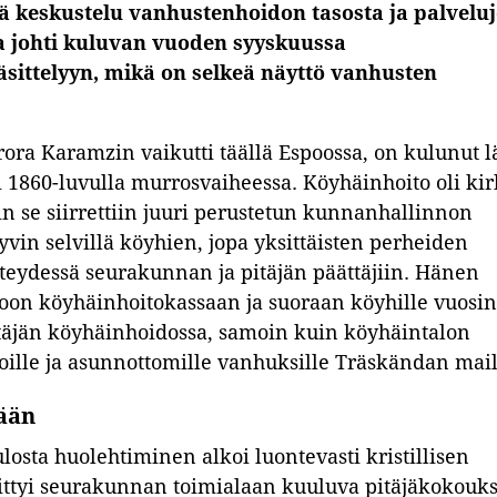
ä keskustelu vanhustenhoidon tasosta ja palvelu
a johti kuluvan vuoden syyskuussa
sittelyyn, mikä on selkeä näyttö vanhusten
rora Karamzin vaikutti täällä Espoossa, on kulunut l
oli 1860-luvulla murrosvaiheessa. Köyhäinhoito oli ki
oin se siirrettiin juuri perustetun kunnanhallinnon
vin selvillä köyhien, jopa yksittäisten perheiden
yhteydessä seurakunnan ja pitäjän päättäjiin. Hänen
oon köyhäinhoitokassaan ja suoraan köyhille vuosi
itäjän köyhäinhoidossa, samoin kuin köyhäintalon
oille ja asunnottomille vanhuksille Träskändan mail
ään
osta huolehtiminen alkoi luontevasti kristillisen
ehittyi seurakunnan toimialaan kuuluva pitäjäkokouk