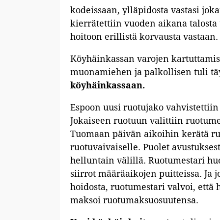
kodeissaan, ylläpidosta vastasi jok
kierrätettiin vuoden aikana talosta
hoitoon erillistä korvausta vastaa
Köyhäinkassan varojen kartuttamisek
muonamiehen ja palkollisen tuli tä
köyhäinkassaan.
Espoon uusi ruotujako vahvistettiin
Jokaiseen ruotuun valittiin ruotume
Tuomaan päivän aikoihin kerätä ruo
ruotuvaivaiselle. Puolet avustuksest
helluntain välillä. Ruotumestari hu
siirrot määräaikojen puitteissa. Ja 
hoidosta, ruotumestari valvoi, että h
maksoi ruotumaksuosuutensa.