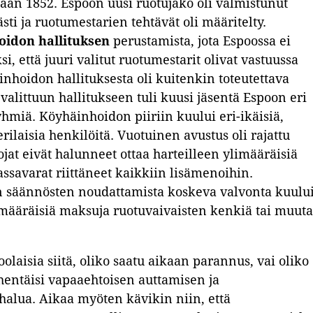
aan 1852. Espoon uusi ruotujako oli valmistunut
ästi ja ruotumestarien tehtävät oli määritelty.
oidon hallituksen
perustamista, jota Espoossa ei
ksi, että juuri valitut ruotumestarit olivat vastuussa
nhoidon hallituksesta oli kuitenkin toteutettava
valittuun hallitukseen tuli kuusi jäsentä Espoon eri
ryhmiä. Köyhäinhoidon piiriin kuului eri-ikäisiä,
rilaisia henkilöitä. Vuotuinen avustus oli rajattu
at eivät halunneet ottaa harteilleen ylimääräisiä
savarat riittäneet kaikkiin lisämenoihin.
n säännösten noudattamista koskeva valvonta kuului
limääräisiä maksuja ruotuvaivaisten kenkiä tai muuta
olaisia siitä, oliko saatu aikaan parannus, vai oliko
ähentäisi vapaaehtoisen auttamisen ja
alua. Aikaa myöten kävikin niin, että