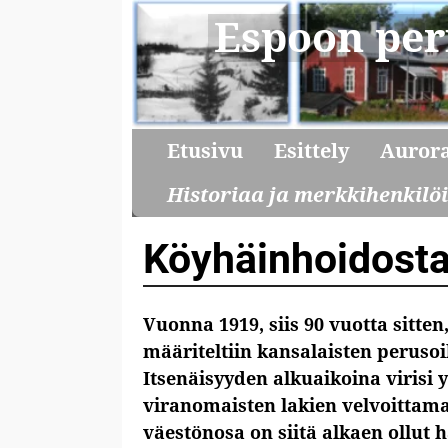
Espoon per
Etusivu
Esittely
Auror
Historiaa ja merkkihenkilö
Köyhäinhoidosta
Vuonna 1919, siis 90 vuotta sitt
määriteltiin kansalaisten peruso
Itsenäisyyden alkuaikoina virisi y
viranomaisten lakien velvoittama
väestönosa on siitä alkaen ollut 