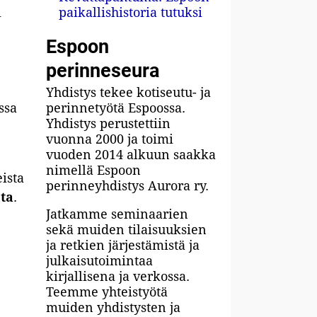
i
paikallishistoria tutuksi
Espoon
perinneseura
Yhdistys tekee kotiseutu- ja
perinnetyötä Espoossa.
ssa
Yhdistys perustettiin
vuonna 2000 ja toimi
vuoden 2014 alkuun saakka
nimellä Espoon
ista
perinneyhdistys Aurora ry.
ta
.
Jatkamme seminaarien
sekä muiden tilaisuuksien
ja retkien järjestämistä ja
julkaisutoimintaa
kirjallisena ja verkossa.
Teemme yhteistyötä
muiden yhdistysten ja