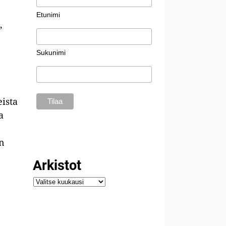
Etunimi
,
Sukunimi
eista
a
in
Arkistot