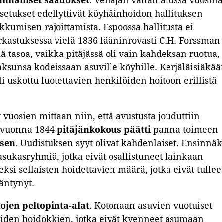
unnalliset säädökset
. Venäjän vallan alussa vuosin
setukset edellyttivät köyhäinhoidon hallituksen
kkumisen rajoittamista. Espoossa hallitusta ei
rkastuksessa vielä 1836 lääninrovasti C.H. Forssman
 tasoa, vaikka pitäjässä oli vain kahdeksan ruotua,
aksunsa kodeissaan asuville köyhille. Kerjäläisiäkää
oli uskottu luotettavien henkilöiden hoitoon erillistä
vuosien mittaan niin, että avustusta jouduttiin
 vuonna 1844
pitäjänkokous päätti
panna toimeen
ksen
. Uudistuksen syyt olivat kahdenlaiset. Ensinnä
a asukasryhmiä, jotka eivät osallistuneet lainkaan
si sellaisten hoidettavien määrä, jotka eivät tullee
äntynyt.
lojen peltopinta-alat
. Kotonaan asuvien vuotuiset
iiden hoidokkien, jotka eivät kyenneet asumaan