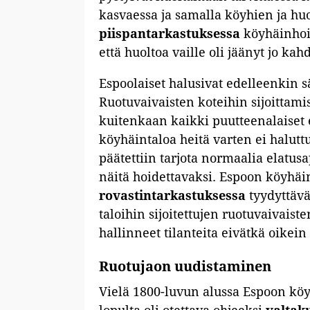
kasvaessa ja samalla köyhien ja hu
piispantarkastuksessa
köyhäinhoit
että huoltoa vaille oli jäänyt jo ka
Espoolaiset halusivat edelleenkin s
Ruotuvaivaisten koteihin sijoittami
kuitenkaan kaikki puutteenalaiset
köyhäintaloa heitä varten ei halutt
päätettiin tarjota normaalia elatusa
näitä hoidettavaksi. Espoon köyhäi
rovastintarkastuksessa
tyydyttävä
taloihin sijoitettujen ruotuvaivais
hallinneet tilanteita eivätkä oikein
Ruotujaon uudistaminen
Vielä 1800-luvun alussa Espoon kö