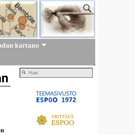
ndan kartano
an
on