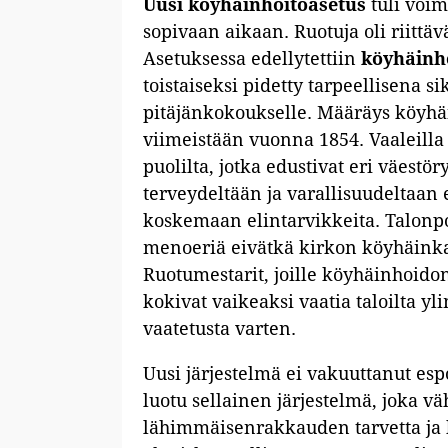
Uusi köyhäinhoitoasetus
tuli voim
sopivaan aikaan. Ruotuja oli riittäv
Asetuksessa edellytettiin
köyhäinh
toistaiseksi pidetty tarpeellisena si
pitäjänkokoukselle. Määräys köyhäi
viimeistään vuonna 1854. Vaaleilla 
puolilta, jotka edustivat eri väestö
terveydeltään ja varallisuudeltaan e
koskemaan elintarvikkeita. Talonpoj
menoeriä eivätkä kirkon köyhäinkas
Ruotumestarit, joille köyhäinhoido
kokivat vaikeaksi vaatia taloilta y
vaatetusta varten.
Uusi järjestelmä ei vakuuttanut espo
luotu sellainen järjestelmä, joka v
lähimmäisenrakkauden tarvetta ja h