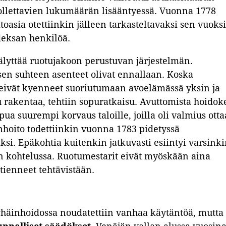
ollettavien lukumäärän lisääntyessä. Vuonna 1778
oasia otettiinkin jälleen tarkasteltavaksi sen vuoksi
hdeksan henkilöä.
älyttää ruotujakoon perustuvan järjestelmän.
sen suhteen asenteet olivat ennallaan. Koska
 eivät kyenneet suoriutumaan avoelämässä yksin ja
u rakentaa, tehtiin sopuratkaisu. Avuttomista hoidok
pua suurempi korvaus taloille, joilla oli valmius otta
nhoito todettiinkin vuonna 1783 pidetyssä
ksi. Epäkohtia kuitenkin jatkuvasti esiintyi varsink
ten kohtelussa. Ruotumestarit eivät myöskään aina
 tienneet tehtävistään.
yhäinhoidossa noudatettiin vanhaa käytäntöä, mutta