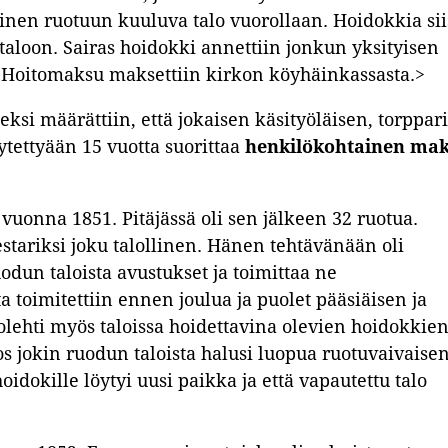
ainen ruotuun kuuluva talo vuorollaan. Hoidokkia sii
 taloon. Sairas hoidokki annettiin jonkun yksityisen
n. Hoitomaksu maksettiin kirkon köyhäinkassasta.>
si määrättiin, että jokaisen käsityöläisen, torppari
ytettyään 15 vuotta suorittaa
henkilökohtainen ma
 vuonna 1851. Pitäjässä oli sen jälkeen 32 ruotua.
stariksi joku talollinen. Hänen tehtävänään oli
dun taloista avustukset ja toimittaa ne
a toimitettiin ennen joulua ja puolet pääsiäisen ja
olehti myös taloissa hoidettavina olevien hoidokkie
jos jokin ruodun taloista halusi luopua ruotuvaivaise
oidokille löytyi uusi paikka ja että vapautettu talo