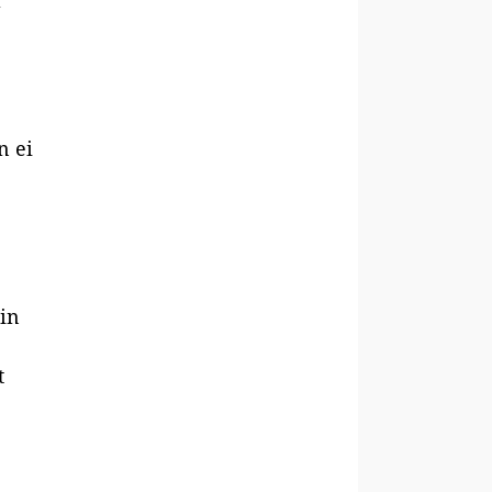
a
n ei
kin
t