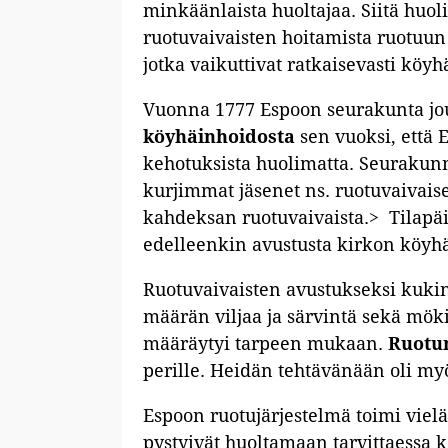
minkäänlaista huoltajaa. Siitä huol
ruotuvaivaisten hoitamista ruotuun 
jotka vaikuttivat ratkaisevasti köy
Vuonna 1777 Espoon seurakunta jo
köyhäinhoidosta
sen vuoksi, että 
kehotuksista huolimatta. Seuraku
kurjimmat jäsenet ns. ruotuvaivais
kahdeksan ruotuvaivaista.> Tilapäis
edelleenkin avustusta kirkon köyhä
Ruotuvaivaisten avustukseksi kukin
määrän viljaa ja särvintä sekä mök
määräytyi tarpeen mukaan.
Ruotu
perille. Heidän tehtävänään oli myös
Espoon ruotujärjestelmä toimi vielä
pystyivät huoltamaan tarvittaessa