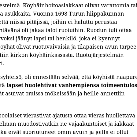
estelmä. Köyhäinhoitoasiakkaat olivat varattomia ta
isia asukkaita. Vuonna 1698 Turun hiippakunnan
tä niissä pitäjissä, joihin ei haluttu perustaa
tävänä oli jakaa talot ruotuihin. Ruodun tuli ottaa
oksi jäänyt lapsi tai henkilö, joka ei kyennyt
öyhät olivat ruotuvaivaisia ja tilapäisen avun tarpee
ettiin kirkon köyhäinkassasta. Ruotujärjestelmän
i.
syhteisö, oli ennestään selvää, että köyhistä naapure
ttä
lapset huolehtivat vanhempiensa toimeentulos
hät asuivat omissa mökeissään ja heille annettiin
.
oolaiset vierastivat ajatusta ottaa vieras huollettava
elman muodostivatkin ne vajaakuntoiset ja iäkkäät
otka eivät suoriutuneet omin avuin ja joilla ei ollut