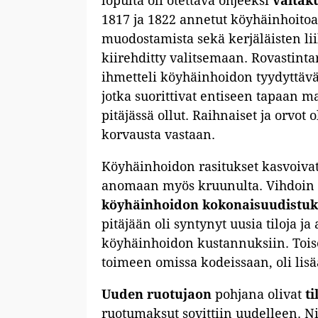
lopulta oli otettava ohjeeksi
valtak
1817 ja 1822 annetut köyhäinhoitoa
muodostamista sekä kerjäläisten lii
kiirehditty valitsemaan. Rovastinta
ihmetteli köyhäinhoidon tyydyttävää
jotka suorittivat entiseen tapaan m
pitäjässä ollut. Raihnaiset ja orvot 
korvausta vastaan.
Köyhäinhoidon rasitukset kasvoivat 
anomaan myös kruunulta. Vihdoin
köyhäinhoidon kokonaisuudistu
pitäjään oli syntynyt uusia tiloja j
köyhäinhoidon kustannuksiin. Toisek
toimeen omissa kodeissaan, oli lisä
Uuden ruotujaon
pohjana olivat
ti
ruotumaksut sovittiin uudelleen. N