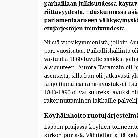
parhaillaan julkisuudessa käytäv
riittävyydestä. Eduskunnassa asi
parlamentaariseen välikysymyskä
etujärjestöjen toimivuudesta.
Niistä vuosikymmenistä, jolloin Au
pari vuosisataa. Paikallishallinto 
vastuulla 1860-luvulle saakka, joll
alaisuuteen. Aurora Karamzin oli hy
asemasta, sillä hän oli jatkuvasti 
lahjoittamansa raha-avustukset Esp
1840-1890 olivat suureksi avuksi p
rakennuttaminen iäkkäille palvelij
Köyhäinhoito ruotujärjestelm
Espoon pitäjässä köyhien toimeentul
kirkon piirissä. Vähitellen siitä k