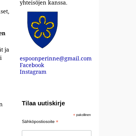
yhteisöjen kanssa.
set,
en
t ja
i
espoonperinne@gmail.com
Facebook
Instagram
Tilaa uutiskirje
un
*
pakollinen
*
Sähköpostiosoite