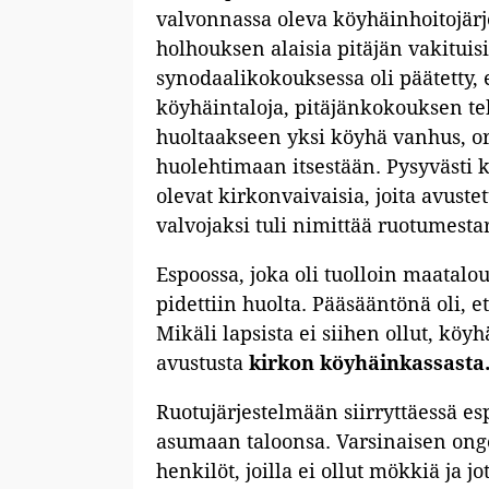
valvonnassa oleva köyhäinhoitojärj
holhouksen alaisia pitäjän vakitu
synodaalikokouksessa oli päätetty, et
köyhäintaloja, pitäjänkokouksen teh
huoltaakseen yksi köyhä vanhus, orv
huolehtimaan itsestään. Pysyvästi k
olevat kirkonvaivaisia, joita avust
valvojaksi tuli nimittää ruotumestar
Espoossa, joka oli tuolloin maatalou
pidettiin huolta. Pääsääntönä oli, e
Mikäli lapsista ei siihen ollut, köy
avustusta
kirkon köyhäinkassasta
Ruotujärjestelmään siirryttäessä esp
asumaan taloonsa. Varsinaisen ong
henkilöt, joilla ei ollut mökkiä ja j