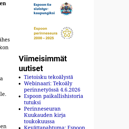
jen
ähes
rkon
Viimeisimmät
uutiset
Tietoisku tekoälystä
na
Webinaari: Tekoäly
perinnetyössä 4.6.2026
le.
Espoon paikallishistoria
tutuksi
Perinneseuran
Kuukauden kirja
toukokuussa
sen
Kevättapahtuma: Espoon