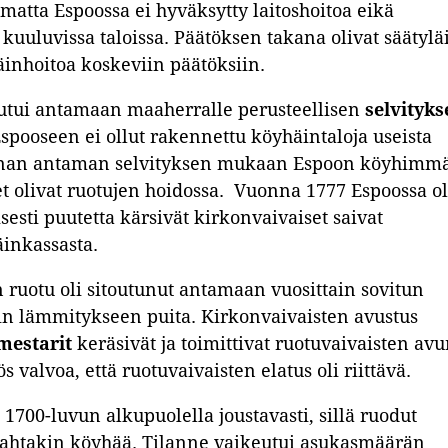
imatta Espoossa ei hyväksytty laitoshoitoa eikä
kuuluvissa taloissa. Päätöksen takana olivat säätyläi
häinhoitoa koskeviin päätöksiin.
utui antamaan maaherralle perusteellisen
selvityks
Espooseen ei ollut rakennettu köyhäintaloja useista
nnan antaman selvityksen mukaan Espoon köyhimmä
et olivat ruotujen hoidossa. Vuonna 1777 Espoossa ol
esti puutetta kärsivät kirkonvaivaiset saivat
inkassasta.
 ruotu oli sitoutunut antamaan vuosittain sovitun
in lämmitykseen puita. Kirkonvaivaisten avustus
mestarit
keräsivät ja toimittivat ruotuvaivaisten av
 valvoa, että ruotuvaivaisten elatus oli riittävä.
 1700-luvun alkupuolella joustavasti, sillä ruodut
 kahtakin köyhää. Tilanne vaikeutui asukasmäärän