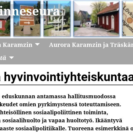
inneseura
a Karamzin
Aurora Karamzin ja Träskä
itä
 hyvinvointiyhteiskunta
en, eduskunnan antamassa hallitusmuodossa
ikeudet omien pyrkimystensä toteuttamiseen.
hteisöllinen sosiaalipoliittinen toiminta,
 sosiaalihuolto ja vapaa huoltotyö. Ikääntyvä
haaste sosiaalipolitiikalle. Tuoreena esimerkkinä 