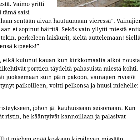
stä. Vaimo yritti
i tämä saisi
ollaan sentään aivan hautuumaan vieressä”. Vainajie
aan ei sopinut häiritä. Sekös vain yllytti miestä enti
kin, perkeleen laiskurit, sieltä auttelemaan! Siellä
tensä kipeeks!”
n, eikä kulunut kauan kun kirkkomaalta alkoi nousta
iikehtivät porttien täydeltä pahasuista miestä kohti.
ähti juoksemaan suin päin pakoon, vainajien rivistöt
tynyt paikoilleen, voitti pelkonsa ja huusi miehelle:
nristeykseen, johon jäi kauhuissaan seisomaan. Kun
t ristin, he kääntyivät kannoillaan ja palasivat
llut miehen enää koskaan kiroilevan missään