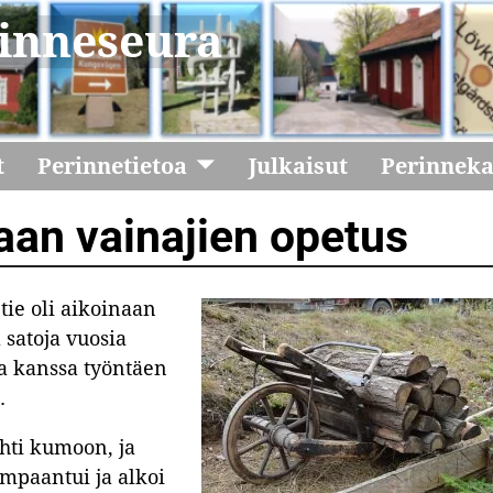
inneseura
t
Perinnetietoa
Julkaisut
Perinnek
an vainajien opetus
ie oli aikoinaan
 satoja vuosia
sa kanssa työntäen
.
hti kumoon, ja
impaantui ja alkoi