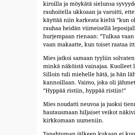
kiroilla ja möykätä sielunsa syvyyde
rauhoitella ukkoaan ja varoitti, ette
käyttää niin karkeata kieltä ”kun 
rauhaa heidän viimeisellä leposijall
hurjempaan rienaan: ”Tulkaa vaan te
vaan makaatte, kun toiset raataa it
Mies jatkoi samaan tyyliin solvate
minkä näköistä vainajaa. Kuolleet l
Silloin tuli miehelle hätä, ja hän l
kannoillaan. Vaimo, joka oli jähmet
”Hyppää ristiin, hyppää ristiin!”
Mies noudatti neuvoa ja juoksi tie
hautausmaan hiljaiset veikot näkivä
kirkkomaan uumeniin.
Tapahtuman jälkeen kukaan ei kuu