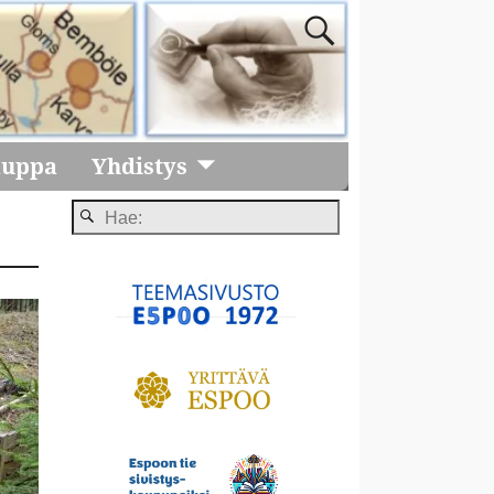
auppa
Yhdistys