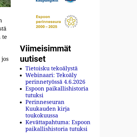
n
stä
 te
Viimeisimmät
uutiset
 jos
Tietoisku tekoälystä
Webinaari: Tekoäly
perinnetyössä 4.6.2026
Espoon paikallishistoria
tutuksi
Perinneseuran
Kuukauden kirja
toukokuussa
Kevättapahtuma: Espoon
paikallishistoria tutuksi