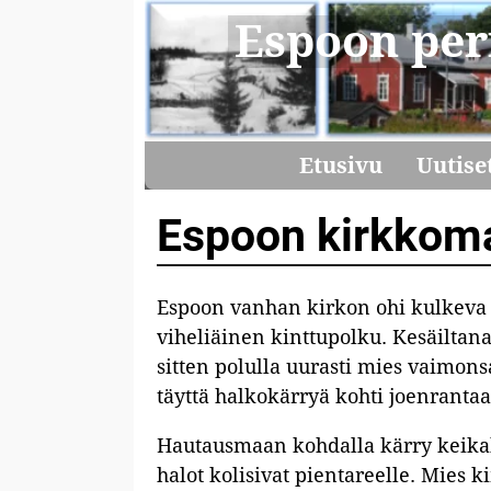
Espoon per
Etusivu
Uutise
Espoon kirkkoma
Espoon vanhan kirkon ohi kulkeva t
viheliäinen kinttupolku. Kesäiltana
sitten polulla uurasti mies vaimon
täyttä halkokärryä kohti joenrantaa
Hautausmaan kohdalla kärry keika
halot kolisivat pientareelle. Mies k