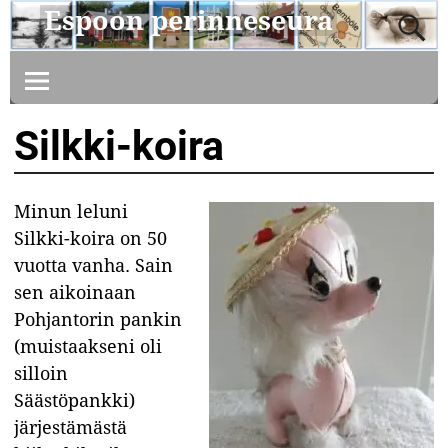
Espoon perinneseura
Silkki-koira
Minun leluni
Silkki-koira on 50
vuotta vanha. Sain
sen aikoinaan
Pohjantorin pankin
(muistaakseni oli
silloin
Säästöpankki)
järjestämästä