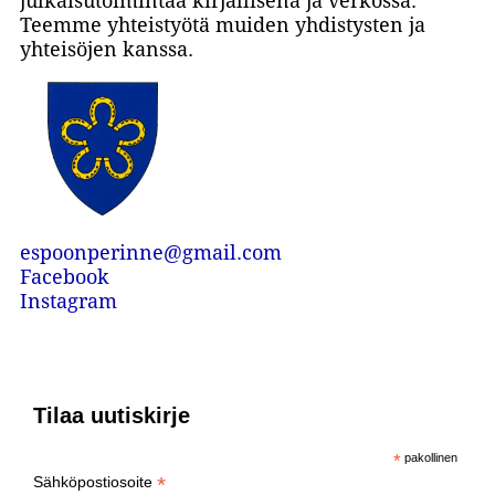
julkaisutoimintaa kirjallisena ja verkossa.
Teemme yhteistyötä muiden yhdistysten ja
yhteisöjen kanssa.
espoonperinne@gmail.com
Facebook
Instagram
Tilaa uutiskirje
*
pakollinen
*
Sähköpostiosoite