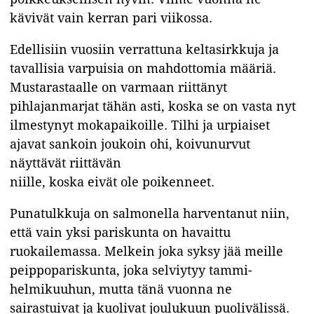
kävivät vain kerran pari viikossa.
Edellisiin vuosiin verrattuna keltasirkkuja ja
tavallisia varpuisia on mahdottomia määriä.
Mustarastaalle on varmaan riittänyt
pihlajanmarjat tähän asti, koska se on vasta nyt
ilmestynyt mokapaikoille. Tilhi ja urpiaiset
ajavat sankoin joukoin ohi, koivunurvut
näyttävät riittävän
niille, koska eivät ole poikenneet.
Punatulkkuja on salmonella harventanut niin,
että vain yksi pariskunta on havaittu
ruokailemassa. Melkein joka syksy jää meille
peippopariskunta, joka selviytyy tammi-
helmikuuhun, mutta tänä vuonna ne
sairastuivat ja kuolivat joulukuun puolivälissä.