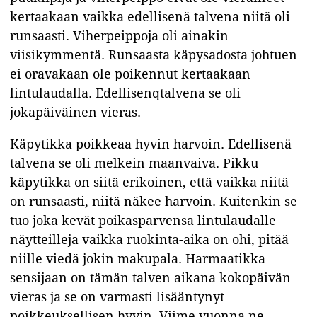
kertaakaan vaikka edellisenä talvena niitä oli
runsaasti. Viherpeippoja oli ainakin
viisikymmentä. Runsaasta käpysadosta johtuen
ei oravakaan ole poikennut kertaakaan
lintulaudalla. Edellisenqtalvena se oli
jokapäiväinen vieras.
Käpytikka poikkeaa hyvin harvoin. Edellisenä
talvena se oli melkein maanvaiva. Pikku
käpytikka on siitä erikoinen, että vaikka niitä
on runsaasti, niitä näkee harvoin. Kuitenkin se
tuo joka kevät poikasparvensa lintulaudalle
näytteilleja vaikka ruokinta-aika on ohi, pitää
niille viedä jokin makupala. Harmaatikka
sensijaan on tämän talven aikana kokopäivän
vieras ja se on varmasti lisääntynyt
poikkeuksellisen hyvin. Viime vuonna ne