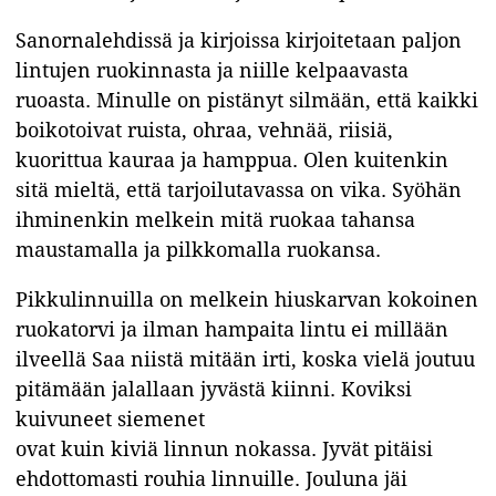
Sanornalehdissä ja kirjoissa kirjoitetaan paljon
lintujen ruokinnasta ja niille kelpaavasta
ruoasta. Minulle on pistänyt silmään, että kaikki
boikotoivat ruista, ohraa, vehnää, riisiä,
kuorittua kauraa ja hamppua. Olen kuitenkin
sitä mieltä, että tarjoilutavassa on vika. Syöhän
ihminenkin melkein mitä ruokaa tahansa
maustamalla ja pilkkomalla ruokansa.
Pikkulinnuilla on melkein hiuskarvan kokoinen
ruokatorvi ja ilman hampaita lintu ei millään
ilveellä Saa niistä mitään irti, koska vielä joutuu
pitämään jalallaan jyvästä kiinni. Koviksi
kuivuneet siemenet
ovat kuin kiviä linnun nokassa. Jyvät pitäisi
ehdottomasti rouhia linnuille. Jouluna jäi