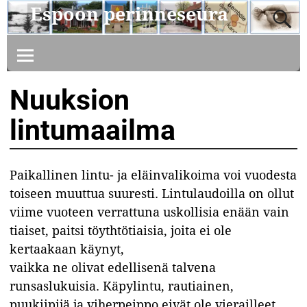
Espoon perinneseura
Nuuksion
lintumaailma
Paikallinen lintu- ja eläinvalikoima voi vuodesta
toiseen muuttua suuresti. Lintulaudoilla on ollut
viime vuoteen verrattuna uskollisia enään vain
tiaiset, paitsi töythtötiaisia, joita ei ole
kertaakaan käynyt,
vaikka ne olivat edellisenä talvena
runsaslukuisia. Käpylintu, rautiainen,
puukiipijä ja viherpeippo eivät ole vierailleet