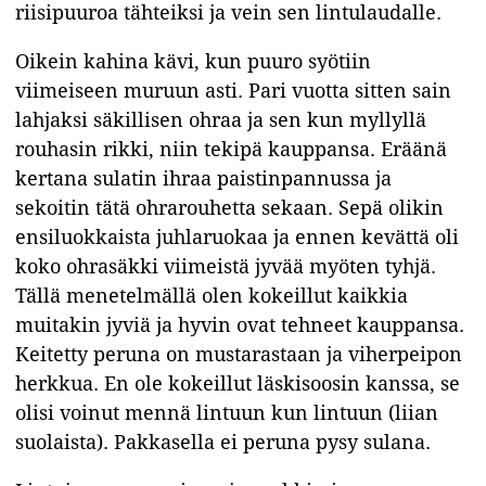
riisipuuroa tähteiksi ja vein sen lintulaudalle.
Oikein kahina kävi, kun puuro syötiin
viimeiseen muruun asti. Pari vuotta sitten sain
lahjaksi säkillisen ohraa ja sen kun myllyllä
rouhasin rikki, niin tekipä kauppansa. Eräänä
kertana sulatin ihraa paistinpannussa ja
sekoitin tätä ohrarouhetta sekaan. Sepä olikin
ensiluokkaista juhlaruokaa ja ennen kevättä oli
koko ohrasäkki viimeistä jyvää myöten tyhjä.
Tällä menetelmällä olen kokeillut kaikkia
muitakin jyviä ja hyvin ovat tehneet kauppansa.
Keitetty peruna on mustarastaan ja viherpeipon
herkkua. En ole kokeillut läskisoosin kanssa, se
olisi voinut mennä lintuun kun lintuun (liian
suolaista). Pakkasella ei peruna pysy sulana.