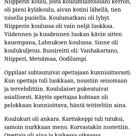
Niipperin koulu, josta koulumuistoissani kerron,
oli pieni kyläkoulu, aivan kotini lähellä, tien
toisella puolella. Koulumatkani oli lyhyt.
Niipperin koulussa oli vain neljä luokkaa.
Viidennen ja kuudennen luokan kävin sitten
kauempana, Lahnuksen koulussa. Sinne oli
koulukuljetus. Bussireitti oli: Vanhakartano,
Niipperi, Metsämaa, Oodilampi.
Oppilaat suhtautuivat opettajaan kunnioittavasti.
Kun opettaja tuli luokkaan, noustiin seisomaan
ja tervehdittiin. Koululaiset pukeutuivat
asiallisesti. Käytös opettajaa kohtaan oli
pelokkaan kunnioittava, häntä teititeltiin aina.
Koulukuri oli ankara. Karttakeppi tuli tutuksi,
samoin nurkkaan meno. Korvastakin nostettiin.
Opettaja oli aina ja kaikessa oikeassa.