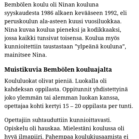
Bembölen koulu oli Ninan kouluna
syyskaudesta 1986 alkaen kevääseen 1992, eli
peruskoulun ala-asteen kuusi vuosiluokkaa.
Nina kuvaa koulua pieneksi ja kodikkaaksi,
jossa kaikki tunsivat toisensa. Koulua myös
kunnioitettiin taustastaan ”ylpeänä kouluna”,
mainitsee Nina.
Muistikuvia Bembölen kouluajalta
Koululuokat olivat pieniä. Luokalla oli
kahdeksan oppilasta. Oppitunnit yhdistettyinä
joko ylemmän tai alemman luokan kanssa,
opettajaa kohti kertyi 15 – 20 oppilasta per tunti.
Opettajiin suhtauduttiin kunnioittavasti.
Opiskelu oli hauskaa. Mielestäni koulussa oli
hyvä ilmapiiri. Pahempaa koulukiusaamista ei