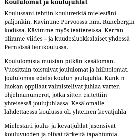
Koululomat ja koulujuhlat
Koulussani tehtiin kouluretkiä mielestäni
paljonkin. Kävimme Porvoossa mm. Runebergin
kodissa. Kävimme myös teattereissa. Kerran
olimme viides – ja kuudesluokkalaiset yhdessä
Perniössä leirikoulussa.
Koululomista muistan pitkän kesäloman.
Vuosittain toistuivat joululomat ja hiihtolomat.
Joululomaa edelsi koulun joulujuhla. Kunkin
luokan oppilaat valmistelivat juhlaa varten
ohjelmanumerot, jotka sitten esitettiin
yhteisessä joulujuhlassa. Kesälomalle
lähdettäessä koulussa oli yhteinen kevätjuhla
Mielestäni joulu- ja kevätjuhlat jäsensivät
kouluvuoden ja olivat tärkeitä tapahtumia.