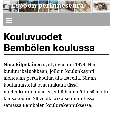
Espoon perinneseura
Kouluvuodet
Bembölen koulussa
Nina Kilpeläinen
syntyi vuonna 1979. Hän
kuuluu ikäluokkaan, jolloin koulunkäynti
aloitetaan peruskoulun ala-asteella. Ninan
koulumuistelut ovat mukana tässä
mielenkiinnon vuoksi, sillä hänen äitinsä aloitti
kansakoulun 26 vuotta aikaisemmin tässä
samassa Bembölen koulurakennuksessa.