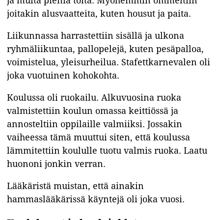
ja muita pieniä töitä. Myöhemmin ommeltiin
joitakin alusvaatteita, kuten housut ja paita.
Liikunnassa harrastettiin sisällä ja ulkona
ryhmäliikuntaa, pallopelejä, kuten pesäpalloa,
voimistelua, yleisurheilua. Stafettkarnevalen oli
joka vuotuinen kohokohta.
Koulussa oli ruokailu. Alkuvuosina ruoka
valmistettiin koulun omassa keittiössä ja
annosteltiin oppilaille valmiiksi. Jossakin
vaiheessa tämä muuttui siten, että koulussa
lämmitettiin koululle tuotu valmis ruoka. Laatu
huononi jonkin verran.
Lääkäristä muistan, että ainakin
hammaslääkärissä käyntejä oli joka vuosi.