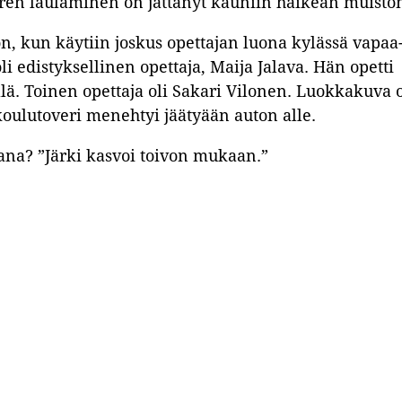
irren laulaminen on jättänyt kauniin haikean muisto
n, kun käytiin joskus opettajan luona kylässä vapaa
li edistyksellinen opettaja, Maija Jalava. Hän opetti
ä. Toinen opettaja oli Sakari Vilonen. Luokkakuva 
koulutoveri menehtyi jäätyään auton alle.
na? ”Järki kasvoi toivon mukaan.”