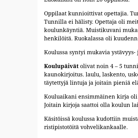
Oppilaat kunnioittivat opettajia. Tu
Tunnilla ei hälisty. Opettaja oli 
koulunkäyntiä. Muistikuvani mukaan
henkilöitä. Ruokalassa oli kuudenn
Koulussa syntyi mukavia ystävyys- j
Koulupäivät
olivat noin 4 – 5 tunn
kaunokirjoitus. laulu, laskento, usk
täytettyjä lintuja ja joitain pieniä e
Kouluaikani ensimmäinen kirja oli 
Joitain kirjoja saattoi olla koulun la
Käsitöissä koulussa kudottiin muista
ristipistotöitä vohvelikankaalle.