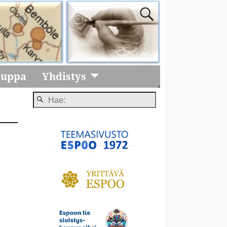
auppa
Yhdistys