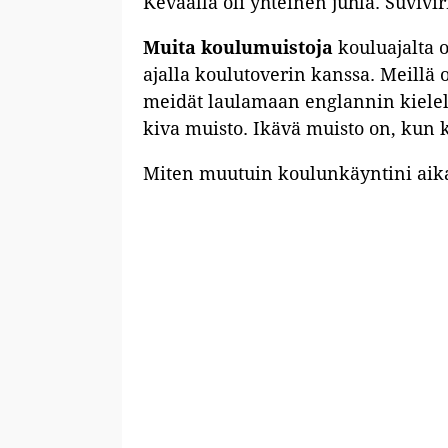
Keväällä oli yhteinen juhla. Suviv
Muita koulumuistoja
kouluajalta o
ajalla koulutoverin kanssa. Meillä o
meidät laulamaan englannin kielell
kiva muisto. Ikävä muisto on, kun 
Miten muutuin koulunkäyntini aika