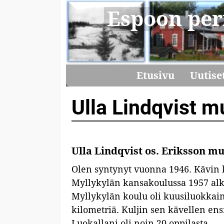
Espoon per
Etusivu
Uutise
Ulla Lindqvist m
Ulla Lindqvist os. Eriksson m
Olen syntynyt vuonna 1946. Kävin
Myllykylän kansakoulussa 1957 alka
Myllykylän koulu oli kuusiluokkain
kilometriä. Kuljin sen kävellen ens
Luokallani oli noin 20 oppilasta.