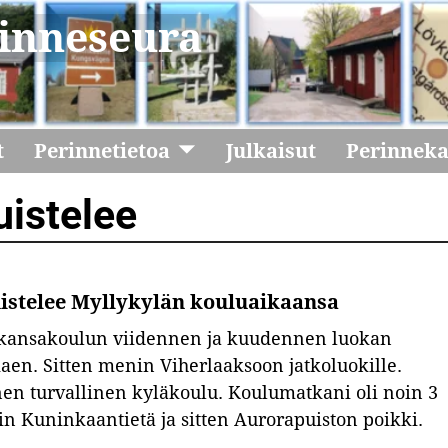
inneseura
t
Perinnetietoa
Julkaisut
Perinnek
uistelee
uistelee Myllykylän kouluaikaansa
 kansakoulun viidennen ja kuudennen luokan
en. Sitten menin Viherlaaksoon jatkoluokille.
en turvallinen kyläkoulu. Koulumatkani oli noin 3
in Kuninkaantietä ja sitten Aurorapuiston poikki.