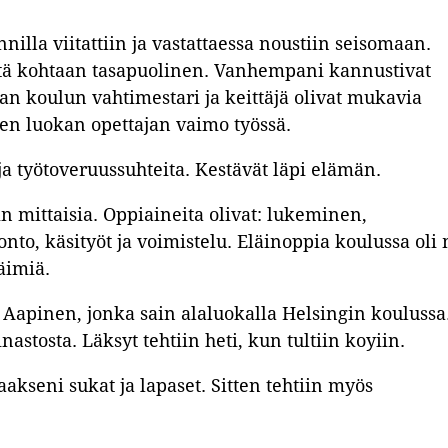
nnilla viitattiin ja vastattaessa noustiin seisomaan.
meitä kohtaan tasapuolinen. Vanhempani kannustivat
 koulun vahtimestari ja keittäjä olivat mukavia
en luokan opettajan vaimo työssä.
a työtoveruussuhteita. Kestävät läpi elämän.
in mittaisia. Oppiaineita olivat: lukeminen,
onto, käsityöt ja voimistelu. Eläinoppia koulussa oli
läimiä.
Aapinen, jonka sain alaluokalla Helsingin koulussa
inastosta. Läksyt tehtiin heti, kun tultiin koyiin.
akseni sukat ja lapaset. Sitten tehtiin myös