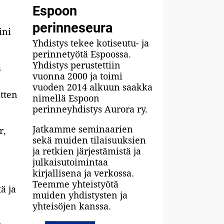
Espoon
perinneseura
ini
Yhdistys tekee kotiseutu- ja
perinnetyötä Espoossa.
Yhdistys perustettiin
a
vuonna 2000 ja toimi
vuoden 2014 alkuun saakka
itten
nimellä Espoon
perinneyhdistys Aurora ry.
Jatkamme seminaarien
r,
sekä muiden tilaisuuksien
ja retkien järjestämistä ja
julkaisutoimintaa
kirjallisena ja verkossa.
Teemme yhteistyötä
ä ja
muiden yhdistysten ja
yhteisöjen kanssa.