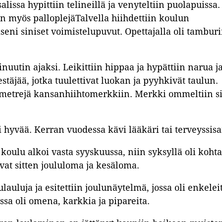
lissa hypittiin telineillä ja venyteltiin puolapuissa.
iin myös palloplejäTalvella hiihdettiin koulun
seni siniset voimistelupuvut. Opettajalla oli tamburi
nuutin ajaksi. Leikittiin hippaa ja hypättiin narua j
estäjää, jotka tuulettivat luokan ja pyyhkivät taulun.
ilometrejä kansanhiihtomerkkiin. Merkki ommeltiin s
 hyvää. Kerran vuodessa kävi lääkäri tai terveyssisa
 koulu alkoi vasta syyskuussa, niin syksyllä oli kohta
at sitten joululoma ja kesäloma.
lauluja ja esitettiin joulunäytelmä, jossa oli enkeleit
ossa oli omena, karkkia ja pipareita.