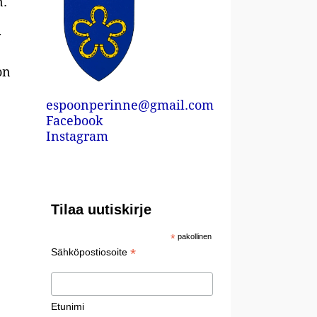
n.
-
on
espoonperinne@gmail.com
Facebook
Instagram
Tilaa uutiskirje
*
pakollinen
*
Sähköpostiosoite
Etunimi