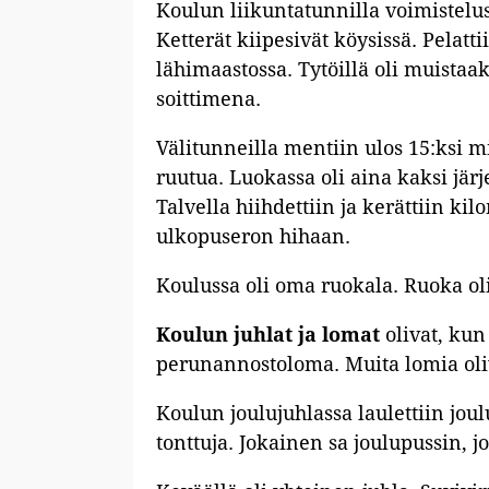
Koulun liikuntatunnilla voimistelusa
Ketterät kiipesivät köysissä. Pelatt
lähimaastossa. Tytöillä oli muistaak
soittimena.
Välitunneilla mentiin ulos 15:ksi mi
ruutua. Luokassa oli aina kaksi järj
Talvella hiihdettiin ja kerättiin k
ulkopuseron hihaan.
Koulussa oli oma ruokala. Ruoka oli
Koulun juhlat ja lomat
olivat, kun
perunannostoloma. Muita lomia oliv
Koulun joulujuhlassa laulettiin joulu
tonttuja. Jokainen sa joulupussin, j