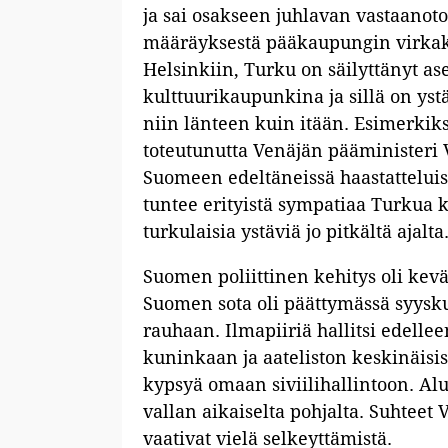
ja sai osakseen juhlavan vastaanoto
määräyksestä pääkaupungin virkako
Helsinkiin, Turku on säilyttänyt 
kulttuurikaupunkina ja sillä on ystä
niin länteen kuin itään. Esimerkik
toteutunutta Venäjän pääministeri 
Suomeen edeltäneissä haastatteluis
tuntee erityistä sympatiaa Turkua k
turkulaisia ystäviä jo pitkältä ajalta
Suomen poliittinen kehitys oli kevää
Suomen sota oli päättymässä syysk
rauhaan. Ilmapiiriä hallitsi edelle
kuninkaan ja aateliston keskinäisis
kypsyä omaan siviilihallintoon. Aluk
vallan aikaiselta pohjalta. Suhteet
vaativat vielä selkeyttämistä.