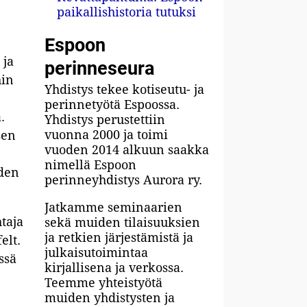
paikallishistoria tutuksi
Espoon
 ja
perinneseura
hin
Yhdistys tekee kotiseutu- ja
perinnetyötä Espoossa.
a.
Yhdistys perustettiin
vuonna 2000 ja toimi
sen
vuoden 2014 alkuun saakka
nimellä Espoon
iden
perinneyhdistys Aurora ry.
Jatkamme seminaarien
taja
sekä muiden tilaisuuksien
ja retkien järjestämistä ja
elt.
julkaisutoimintaa
ssä
kirjallisena ja verkossa.
Teemme yhteistyötä
muiden yhdistysten ja