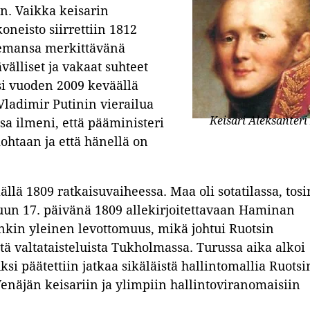
n. Vaikka keisarin
neisto siirrettiin 1812
asemansa merkittävänä
välliset ja vakaat suhteet
si vuoden 2009 keväällä
Vladimir Putinin vierailua
Keisari Aleksanteri 
sa ilmeni, että pääministeri
ohtaan ja että hänellä on
.
llä 1809 ratkaisuvaiheessa. Maa oli sotatilassa, tosi
uun 17. päivänä 1809 allekirjoitettavaan Haminan
enkin yleinen levottomuus, mikä johtui Ruotsin
tä valtataisteluista Tukholmassa. Turussa aika alkoi
si päätettiin jatkaa sikäläistä hallintomallia Ruotsi
 Venäjän keisariin ja ylimpiin hallintoviranomaisiin