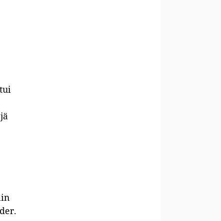
tui
jä
lin
der.