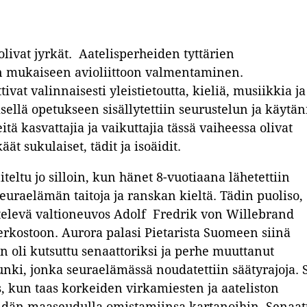
olivat jyrkät. Aatelisperheiden tyttärien
on mukaiseen avioliittoon valmentaminen.
ivat valinnaisesti yleistietoutta, kieliä, musiikkia ja
llä opetukseen sisällytettiin seurustelun ja käytä
tä kasvattajia ja vaikuttajia tässä vaiheessa olivat
t sukulaiset, tädit ja isoäidit.
eltu jo silloin, kun hänet 8-vuotiaana lähetettiin
euraelämän taitoja ja ranskan kieltä. Tädin puoliso,
elevä valtioneuvos Adolf Fredrik von Willebrand
rkostoon. Aurora palasi Pietarista Suomeen siinä
n oli kutsuttu senaattoriksi ja perhe muuttanut
nki, jonka seuraelämässä noudatettiin säätyrajoja. 
, kun taas korkeiden virkamiesten ja aateliston
eidän maaseudulla omistamiinsa kartanoihin. Senaat