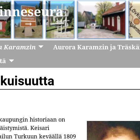
inneseura
a Karamzin
Aurora Karamzin ja Träsk
tä
ikuisuutta
aupungin historiaan on
äistymistä. Keisari
railun Turkuun keväällä 1809