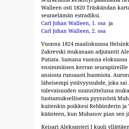
Walleen osti 1820 Träskändan kart
seuraelämän estradiksi.
Carl Johan Walleen, 1. osa
ja
Carl Johan Walleen, 2. osa
Vuonna 1824 maaliskuussa Helsinki
Zakrevski mukanaan adjutantit Ale
Putiata. Samana vuonna elokuussa Au
ensimmäisen kerran seurapiireille
ansiosta runsaasti huomiota. Aurora
läheisempi ystävyyssuhde, joka sa
tulevaisuuden suunnittelussa mukan
luottamuksellisesta pyynnöstä Muha
kuitenkin poikkesi Rehbinderin ja 
käänteen, kun Muhanov pian sen jäl
Keisari Aleksanteri I kuoli yllätt