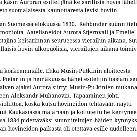
 käsin Auroran esittelijänä keisarillista hovia lähel
tieto suomalaisesta kaunottaresta levisi hoviin.
ineen Suomessa elokuussa 1830. Rehbinder suunnittel
monioita. Aatelisneidot Aurora Stjernvall ja Emelie
stajina keisarinnan seurueessa vierailun aikana. Su
llaisia hovin ulkopuolisia, vierailujen aikana toimiv
ttu korkeammalle. Ehkä Musin-Puškinin aloitteesta
 Pietariin ja heinäkuussa hänet esiteltiin toistamise
. Talven ajaksi Aurora siirtyi Musin-Puškinien mukan
lleen Aleksandr Muhanovin. Tapaaminen johti
ioliittoa, koska kutsu hovineidon tehtävään näytti
nut Kaukasiassa malariaan ja kotiutettu heikentyne
ussa 1834 pidettäväksi suunniteltujen häiden kynnyks
n hovineidon paikasta oli otettava esille uudelleen