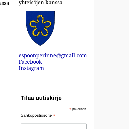
yhteisöjen kanssa.
assa
espoonperinne@gmail.com
Facebook
Instagram
Tilaa uutiskirje
*
pakollinen
*
Sähköpostiosoite