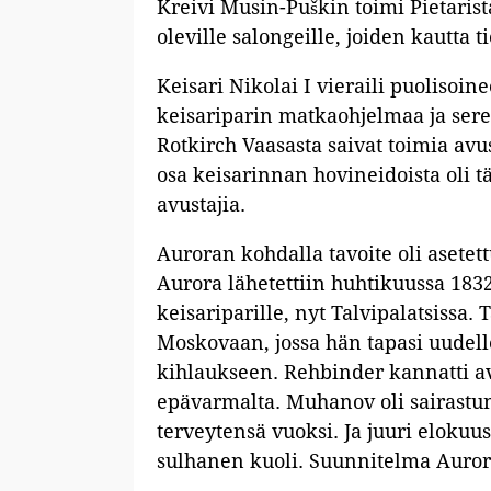
Kreivi Musin-Puškin toimi Pietarista
oleville salongeille, joiden kautta 
Keisari Nikolai I vieraili puoliso
keisariparin matkaohjelmaa ja sere
Rotkirch Vaasasta saivat toimia avu
osa keisarinnan hovineidoista oli tä
avustajia.
Auroran kohdalla tavoite oli asete
Aurora lähetettiin huhtikuussa 1832
keisariparille, nyt Talvipalatsissa
Moskovaan, jossa hän tapasi uude
kihlaukseen. Rehbinder kannatti av
epävarmalta. Muhanov oli sairastu
terveytensä vuoksi. Ja juuri eloku
sulhanen kuoli. Suunnitelma Aurora