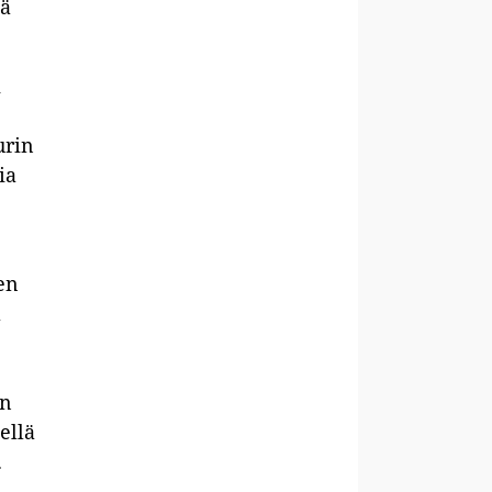
lä
i
urin
ia
en
a
en
ellä
.