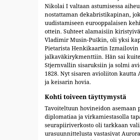
Nikolai I valtaan astumisessa aiheu
nostattaman dekabristikapinan, jok
uudistamiseen eurooppalaisen kehi
ottein. Suhteet alamaisiin kiristyiv
Vladimir Musin-Puškin, oli yksi kap
Pietarista Henkikaartin Izmailovin
jalkaväkirykmenttiin. Hän sai kuite
Stjernvallin sisaruksiin ja solmi a
1828. Nyt sisaren avioliiton kautta
ja keisarin hovia.
Kohti toiveen täyttymystä
Tavoiteltuun hovineidon asemaan pää
diplomatiaa ja virkamiestasolla tap
seurapiiriverkosto oli tarkkaan vali
urasuunnittelusta vastasivat Aurora