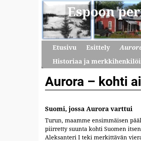
Espoon per
Etusivu
Esittely
Auror
Historiaa ja merkkihenkilöi
Aurora – kohti a
Suomi, jossa Aurora varttui
Turun, maamme ensimmäisen pääk
piirretty suunta kohti Suomen itsen
Aleksanteri I teki merkittävän vie