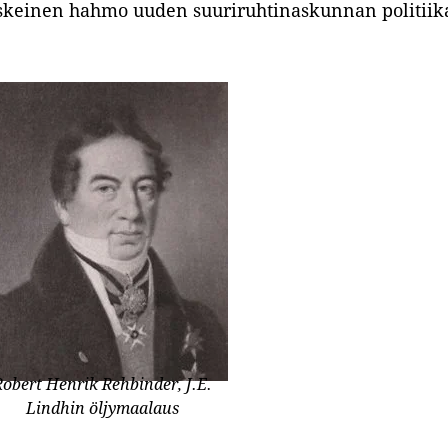
keskeinen hahmo uuden suuriruhtinaskunnan politiik
Robert Henrik Rehbinder, J.E.
Lindhin öljymaalaus