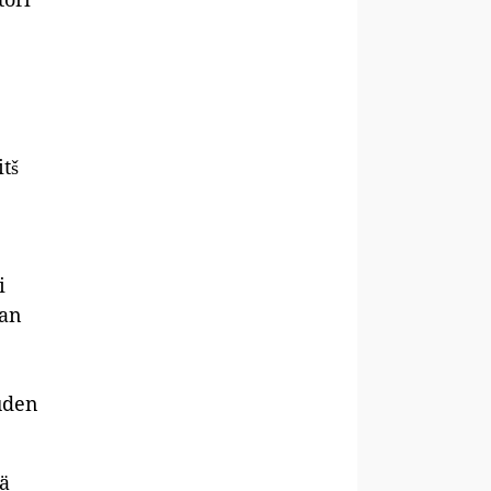
tš
i
ran
uden
ä