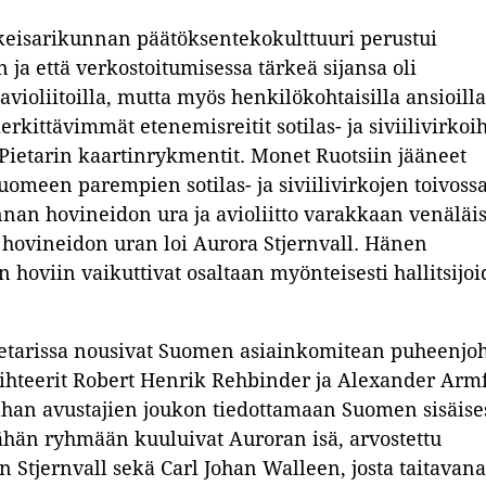
ä keisarikunnan päätöksentekokulttuuri perustui
n ja että verkostoitumisessa tärkeä sijansa oli
 avioliitoilla, mutta myös henkilökohtaisilla ansioilla
rkittävimmät etenemisreitit sotilas- ja siviilivirkoi
 Pietarin kaartinrykmentit. Monet Ruotsiin jääneet
Suomeen parempien sotilas- ja siviilivirkojen toivoss
innan hovineidon ura ja avioliitto varakkaan venäläi
hovineidon uran loi Aurora Stjernvall. Hänen
n hoviin vaikuttivat osaltaan myönteisesti hallitsijo
etarissa nousivat Suomen asiainkomitean puheenjoh
sihteerit Robert Henrik Rehbinder ja Alexander Armf
han avustajien joukon tiedottamaan Suomen sisäise
Tähän ryhmään kuuluivat Auroran isä, arvostettu
 Stjernvall sekä Carl Johan Walleen, josta taitavana