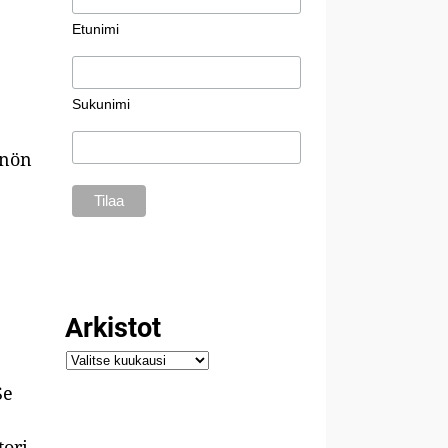
Etunimi
Sukunimi
nnön
Arkistot
Se
tori