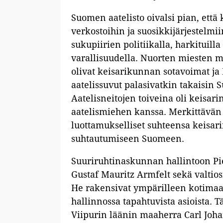
Suomen aatelisto oivalsi pian, ett
verkostoihin ja suosikkijärjestelmii
sukupiirien politiikalla, harkituilla
varallisuudella. Nuorten miesten me
olivat keisarikunnan sotavoimat ja
aatelissuvut palasivatkin takaisin 
Aatelisneitojen toiveina oli keisar
aatelismiehen kanssa. Merkittävän 
luottamukselliset suhteensa keisari
suhtautumiseen Suomeen.
Suuriruhtinaskunnan hallintoon Pi
Gustaf Mauritz Armfelt sekä valtio
He rakensivat ympärilleen kotimaa
hallinnossa tapahtuvista asioista. 
Viipurin läänin maaherra Carl Johan