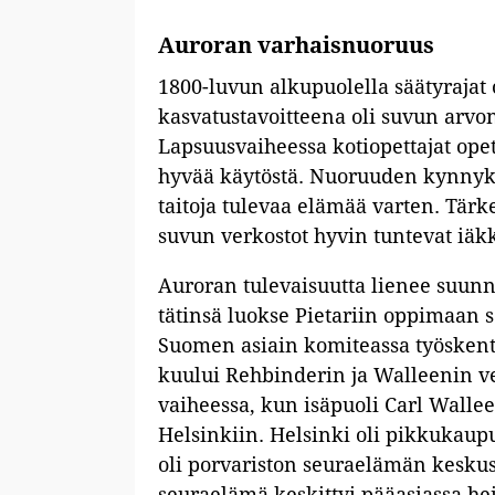
Auroran varhaisnuoruus
1800-luvun alkupuolella säätyrajat 
kasvatustavoitteena oli suvun arv
Lapsuusvaiheessa kotiopettajat opett
hyvää käytöstä. Nuoruuden kynnykse
taitoja tulevaa elämää varten. Tärkei
suvun verkostot hyvin tuntevat iäkkää
Auroran tulevaisuutta lienee suunnit
tätinsä luokse Pietariin oppimaan s
Suomen asiain komiteassa työskent
kuului Rehbinderin ja Walleenin ve
vaiheessa, kun isäpuoli Carl Wallee
Helsinkiin. Helsinki oli pikkukaupu
oli porvariston seuraelämän keskus
seuraelämä keskittyi pääasiassa h