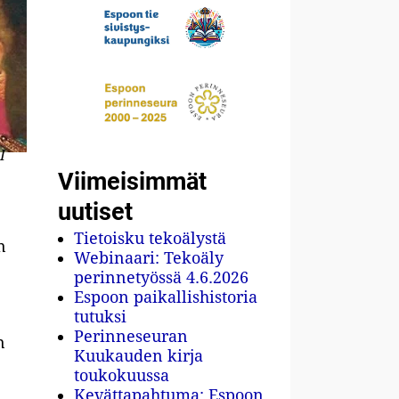
I
Viimeisimmät
uutiset
Tietoisku tekoälystä
n
Webinaari: Tekoäly
perinnetyössä 4.6.2026
Espoon paikallishistoria
tutuksi
Perinneseuran
n
Kuukauden kirja
toukokuussa
Kevättapahtuma: Espoon