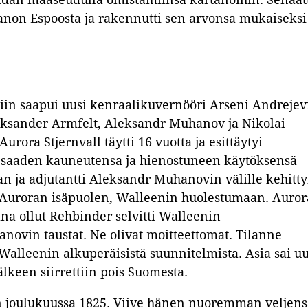
anon Espoosta ja rakennutti sen arvonsa mukaiseksi
in saapui uusi kenraalikuvernööri Arseni Andrejevi
ksander Armfelt, Aleksandr Muhanov ja Nikolai
rora Stjernvall täytti 16 vuotta ja esittäytyi
 saaden kauneutensa ja hienostuneen käytöksensä
n ja adjutantti Aleksandr Muhanovin välille kehitty
i Auroran isäpuolen, Walleenin huolestumaan. Auro
a ollut Rehbinder selvitti Walleenin
novin taustat. Ne olivat moitteettomat. Tilanne
Walleenin alkuperäisistä suunnitelmista. Asia sai u
keen siirrettiin pois Suomesta.
äen joulukuussa 1825. Viive hänen nuoremman veljens