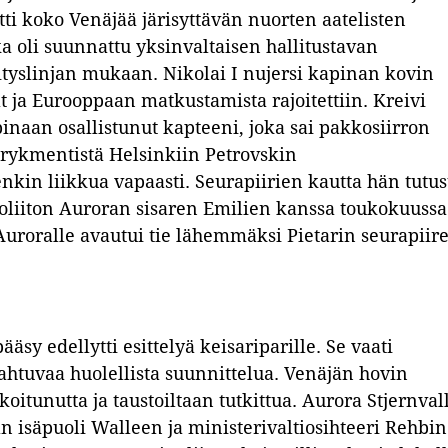
tti koko Venäjää järisyttävän nuorten aatelisten
a oli suunnattu yksinvaltaisen hallitustavan
tyslinjan mukaan. Nikolai I nujersi kapinan kovin
ät ja Eurooppaan matkustamista rajoitettiin. Kreivi
inaan osallistunut kapteeni, joka sai pakkosiirron
 rykmentistä Helsinkiin Petrovskin
nkin liikkua vapaasti. Seurapiirien kautta hän tutus
violiiton Auroran sisaren Emilien kanssa toukokuussa
 Auroralle avautui tie lähemmäksi Pietarin seurapiire
sy edellytti esittelyä keisariparille. Se vaati
ahtuvaa huolellista suunnittelua. Venäjän hovin
koitunutta ja taustoiltaan tutkittua. Aurora Stjernval
n isäpuoli Walleen ja ministerivaltiosihteeri Rehbin