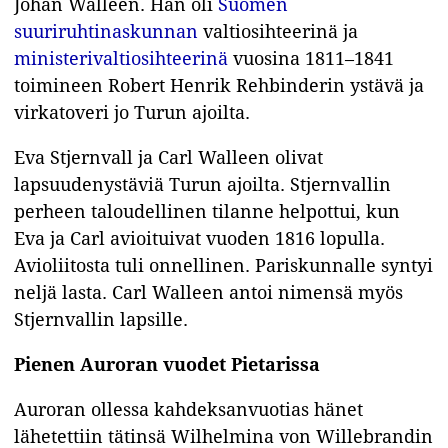
Johan Walleen. Hän oli
Suomen
suuriruhtinaskunnan
valtiosihteerinä ja
ministerivaltiosihteerinä
vuosina 1811–1841
toimineen Robert Henrik Rehbinderin ystävä ja
virkatoveri jo Turun ajoilta.
Eva Stjernvall ja Carl Walleen olivat
lapsuudenystäviä Turun ajoilta. Stjernvallin
perheen taloudellinen tilanne helpottui, kun
Eva ja Carl avioituivat vuoden 1816 lopulla.
Avioliitosta tuli onnellinen. Pariskunnalle syntyi
neljä lasta. Carl Walleen antoi nimensä myös
Stjernvallin lapsille.
Pienen Auroran vuodet Pietarissa
Auroran ollessa kahdeksanvuotias hänet
lähetettiin tätinsä Wilhelmina von Willebrandin