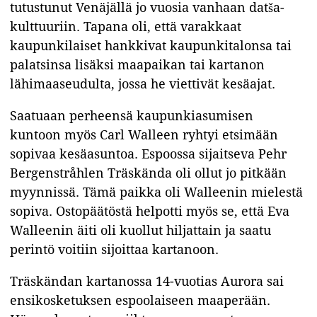
tutustunut Venäjällä jo vuosia vanhaan datša-
kulttuuriin. Tapana oli, että varakkaat
kaupunkilaiset hankkivat kaupunkitalonsa tai
palatsinsa lisäksi maapaikan tai kartanon
lähimaaseudulta, jossa he viettivät kesäajat.
Saatuaan perheensä kaupunkiasumisen
kuntoon myös Carl Walleen ryhtyi etsimään
sopivaa kesäasuntoa. Espoossa sijaitseva Pehr
Bergenstråhlen Träskända oli ollut jo pitkään
myynnissä. Tämä paikka oli Walleenin mielestä
sopiva. Ostopäätöstä helpotti myös se, että Eva
Walleenin äiti oli kuollut hiljattain ja saatu
perintö voitiin sijoittaa kartanoon.
Träskändan kartanossa 14-vuotias Aurora sai
ensikosketuksen espoolaiseen maaperään.