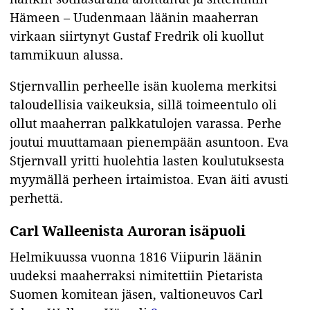
Hämeen – Uudenmaan läänin maaherran
virkaan siirtynyt Gustaf Fredrik oli kuollut
tammikuun alussa.
Stjernvallin perheelle isän kuolema merkitsi
taloudellisia vaikeuksia, sillä toimeentulo oli
ollut maaherran palkkatulojen varassa. Perhe
joutui muuttamaan pienempään asuntoon. Eva
Stjernvall yritti huolehtia lasten koulutuksesta
myymällä perheen irtaimistoa. Evan äiti avusti
perhettä.
C
arl Walleenista Auroran isäpuoli
Helmikuussa vuonna 1816 Viipurin läänin
uudeksi maaherraksi nimitettiin Pietarista
Suomen komitean jäsen, valtioneuvos Carl