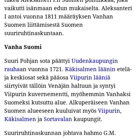
vaikutti isänmaan edun mukaiselta. Aleksanteri
I antoi vuonna 1811 määräyksen Vanhan
Suomen liittämisestä Suomen
suuriruhtinaskuntaan.
Vanha Suomi
Suuri Pohjan sota päättyi
Uudenkaupungin
rauha
an vuonna 1721.
Käkisalmen läänin
etelä-
ja keskiosat sekä pääosa
Viipurin lääniä
siirtyivät tällöin Venäjän haltuun ja syntyi
Viipurin kuvernementti, myöhemmin Vanhaksi
Suomeksi kutsuttu alue. Alkuperäiseen Vanhan
Suomen alueeseen kuuluivat myös
Viipurin
,
Käkisalmen
ja
Sortavalan
kaupungit.
Suuriruhtinaskunnan johtava hahmo G.M.