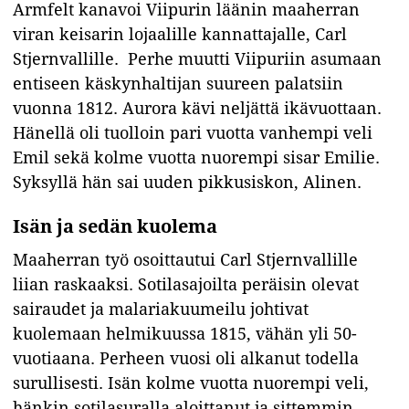
Armfelt kanavoi Viipurin läänin maaherran
viran keisarin lojaalille kannattajalle, Carl
Stjernvallille. Perhe muutti Viipuriin asumaan
entiseen käskynhaltijan suureen palatsiin
vuonna 1812. Aurora kävi neljättä ikävuottaan.
Hänellä oli tuolloin pari vuotta vanhempi veli
Emil sekä kolme vuotta nuorempi sisar Emilie.
Syksyllä hän sai uuden pikkusiskon, Alinen.
I
sän ja sedän kuolema
Maaherran työ osoittautui Carl Stjernvallille
liian raskaaksi. Sotilasajoilta peräisin olevat
sairaudet ja malariakuumeilu johtivat
kuolemaan helmikuussa 1815, vähän yli 50-
vuotiaana. Perheen vuosi oli alkanut todella
surullisesti. Isän kolme vuotta nuorempi veli,
hänkin sotilasuralla aloittanut ja sittemmin