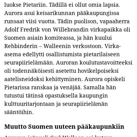
luokse Pietariin. Tädillä ei ollut omia lapsia.
Aurora asui keisarikunnan pääkaupungissa
runsaat viisi vuotta. Tädin puolison, vapaaherra
Adolf Fredrik von Willebrandin virkapaikka oli
Suomen asiain komiteassa, ja hän kuului
Rehbinderin – Walleenin verkostoon. Virka-
asema edellytti osallistumista pietarilaiseen
seurapiirielämään. Auroran koulutustavoitteeksi
oli todennäköisesti asetettu hovikelpoiseksi
aatelisneidoksi kehittyminen. Aurora opiskeli
Pietarissa ranskaa ja venäjää. Samalla hän
tutustui tätinsä opastuksella kaupungin
kulttuuritarjontaan ja seurapiirielämän
sääntöihin.
Muutto Suomen uuteen pääkaupunkiin