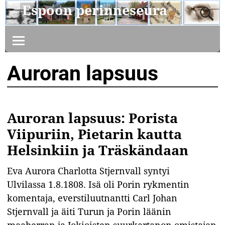
Espoon perinneseura
Auroran lapsuus
Auroran lapsuus: Porista
Viipuriin, Pietarin kautta
Helsinkiin ja Träskändaan
Eva Aurora Charlotta Stjernvall syntyi
Ulvilassa 1.8.1808. Isä oli Porin rykmentin
komentaja, everstiluutnantti Carl Johan
Stjernvall ja äiti Turun ja Porin läänin