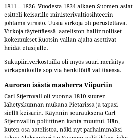
1811 – 1826. Vuodesta 1834 alkaen Suomen asiat
esitteli keisarille ministerivaltiosihteerin
johtama virasto. Uusia virkoja oli perustettava.
Virkoja täytettäessä aateliston hallinnolliset
kokemukset Ruotsin vallan ajalta asettivat
heidät etusijalle.
Sukupiiriverkostoilla oli myös suuri merkitys
virkapaikoille sopivia henkilöitä valittaessa.
Auroran isästä maaherra Viipuriin
Carl Stjernvall oli vuonna 1810 suuren
lähetyskunnan mukana Pietarissa ja tapasi
siellä keisarin. Käynnin seurauksena Carl
Stjernvallin poliittinen kanta muuttui. Hän,
kuten osa aatelistoa, näki nyt parhaimmaksi
tukea Aleksanteri I:n Suomen politiikkaa, joka