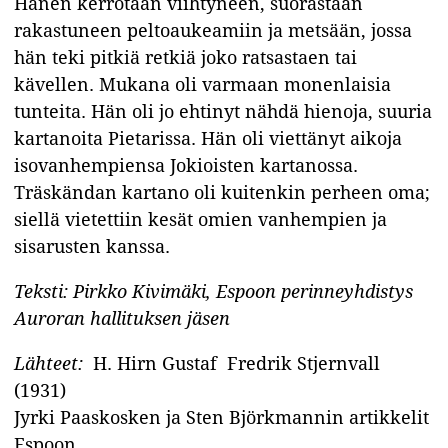
Hänen kerrotaan viihtyneen, suorastaan
rakastuneen peltoaukeamiin ja metsään, jossa
hän teki pitkiä retkiä joko ratsastaen tai
kävellen. Mukana oli varmaan monenlaisia
tunteita. Hän oli jo ehtinyt nähdä hienoja, suuria
kartanoita Pietarissa. Hän oli viettänyt aikoja
isovanhempiensa Jokioisten kartanossa.
Träskändan kartano oli kuitenkin perheen oma;
siellä vietettiin kesät omien vanhempien ja
sisarusten kanssa.
Teksti: Pirkko Kivimäki, Espoon perinneyhdistys
Auroran hallituksen jäsen
Lähteet:
H. Hirn Gustaf Fredrik Stjernvall
(1931)
Jyrki Paaskosken ja Sten Björkmannin artikkelit
Espoon