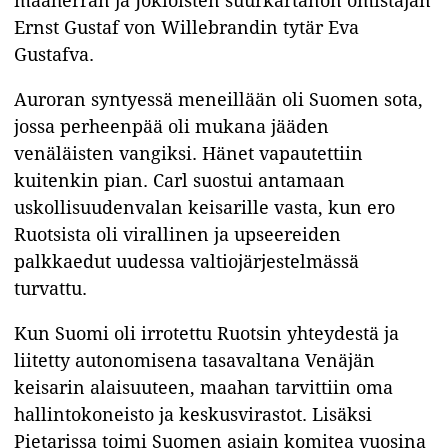
maaherran ja Jokioisten suurkartanon omistajan
Ernst Gustaf von Willebrandin tytär Eva
Gustafva.
Auroran syntyessä meneillään oli Suomen sota,
jossa perheenpää oli mukana jääden
venäläisten vangiksi. Hänet vapautettiin
kuitenkin pian. Carl suostui antamaan
uskollisuudenvalan keisarille vasta, kun ero
Ruotsista oli virallinen ja upseereiden
palkkaedut uudessa valtiojärjestelmässä
turvattu.
Kun Suomi oli irrotettu Ruotsin yhteydestä ja
liitetty autonomisena tasavaltana Venäjän
keisarin alaisuuteen, maahan tarvittiin oma
hallintokoneisto ja keskusvirastot. Lisäksi
Pietarissa toimi Suomen asiain komitea vuosina