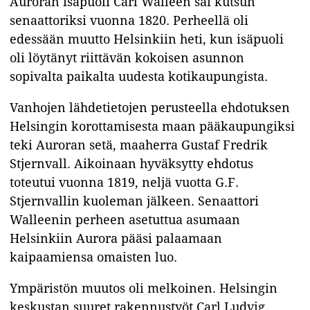
Auroran isäpuoli Carl Walleen sai kutsun
senaattoriksi vuonna 1820. Perheellä oli
edessään muutto Helsinkiin heti, kun isäpuoli
oli löytänyt riittävän kokoisen asunnon
sopivalta paikalta uudesta kotikaupungista.
Vanhojen lähdetietojen perusteella ehdotuksen
Helsingin korottamisesta maan pääkaupungiksi
teki Auroran setä, maaherra Gustaf Fredrik
Stjernvall. Aikoinaan hyväksytty ehdotus
toteutui vuonna 1819, neljä vuotta G.F.
Stjernvallin kuoleman jälkeen. Senaattori
Walleenin perheen asetuttua asumaan
Helsinkiin Aurora pääsi palaamaan
kaipaamiensa omaisten luo.
Ympäristön muutos oli melkoinen. Helsingin
keskustan suuret rakennustyöt Carl Ludvig