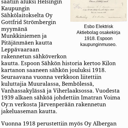
saatiin aluksi Helsingin
Kaupungin
Sähkölaitokselta Oy
Gottfrid Strömbergin
Esbo Elektrisk
myymänä
Aktiebolag osakekirja
Munkkiniemen ja
1918. Espoon
Pitäjänmäen kautta
kaupunginmuseo.
Leppävaaraan
rakennetun sähköverkon
kautta. Espoon Sähkön historia kertoo Kilon
kartanon saaneen sähkön jouluksi 1918.
Seuraavana vuonna verkkoon liitettiin
kuluttajia Muuralassa, Bembölessä,
Vanhassakylässä ja Viherlaaksossa. Vuodesta
1939 alkaen sähköä johdettiin Imatran Voima
Oy:n verkosta Järvenperään rakennetun
jakeluaseman kautta.
Vuonna 1918 perustettiin myös Oy Albergan