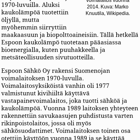
voimalaitos vuonna
1970-luvuilla. Aluksi
2014. Kuva: Marko
kaukolämpöä tuotettiin
Knuutila, Wikipedia.
öljyllä, mutta
myöhemmin siirryttiin
maakaasuun ja biopolttoaineisiin. Tällä hetkellä
Espoon kaukolämpö tuotetaan pääasiassa
bioenergialla, kuten puuhakkeella ja
metsäteollisuuden sivutuotteilla.
Espoon Sähkö Oy rakensi Suomenojan
voimalaitoksen 1970-luvulla.
Voimalaitosyksiköistä vanhin oli 1977
valmistunut kivihiiltä käyttävä
vastapainevoimalaitos, joka tuotti sähköä ja
kaukolämpöä. Vuonna 1989 laitoksen yhteyteen
rakennettiin savukaasujen puhdistusta varten
rikinpoistolaitos, jossa oli myös
sähkösuodattimet. Voimalaitoksen toinen osa
otettiin käyttöön vuonna 1989 ja se käyttää