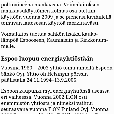
polttoaineena maakaasua. Voimalaitoksen
maakaasukäyttöinen kolmas osa otettiin
käyttöön vuonna 2009 ja se pienensi kivihiilellä
toimivan laitososan käyttöä merkittävästi.
Voima­laitos tuottaa sähkön lisäksi kauko­
lämpöä Espooseen, Kauniaisiin ja Kirkko­num­
melle.
Espoo luopuu energiayhtiöstään
Vuosina 1980 – 2003 yhtiö toimi nimellä Espoon
Sähkö Oyj. Yhtiö oli Helsingin pörssin
päälistalla 24.11.1994–13.9.2006.
Espoon kaupunki myi energiayhtiönsä useassa
eri vaiheessa. Vuonna 2002 E.ON osti
enemmistön yhtiöstä ja nimeksi vaihtui
seuraavana vuonna E.ON Finland Oyj. Vuonna