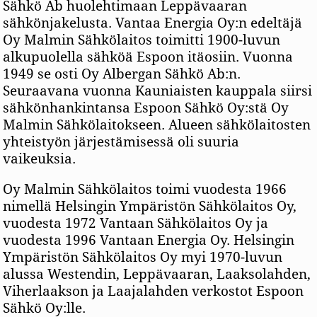
Sähkö Ab huolehtimaan Leppävaaran
sähkönjakelusta. Vantaa Energia Oy:n edeltäjä
Oy Malmin Sähkölaitos toimitti 1900-luvun
alkupuolella sähköä Espoon itäosiin. Vuonna
1949 se osti Oy Albergan Sähkö Ab:n.
Seuraavana vuonna Kauniaisten kauppala siirsi
sähkönhankintansa Espoon Sähkö Oy:stä Oy
Malmin Sähkölaitokseen. Alueen sähkölaitosten
yhteistyön järjestämisessä oli suuria
vaikeuksia.
Oy Malmin Sähkölaitos toimi vuodesta 1966
nimellä Helsingin Ympäristön Sähkölaitos Oy,
vuodesta 1972 Vantaan Sähkölaitos Oy ja
vuodesta 1996 Vantaan Energia Oy. Helsingin
Ympäristön Sähkölaitos Oy myi 1970-luvun
alussa Westendin, Leppävaaran, Laaksolahden,
Viherlaakson ja Laajalahden verkostot Espoon
Sähkö Oy:lle.