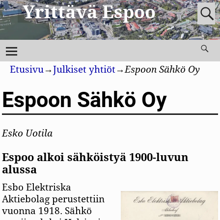
Yrittävä Espoo
Etusivu
→
Julkiset yhtiöt
→
Espoon Sähkö Oy
Espoon Sähkö Oy
Esko Uotila
Espoo alkoi sähköistyä 1900-luvun
alussa
Esbo Elektriska
Aktiebolag perustettiin
vuonna 1918. Sähkö