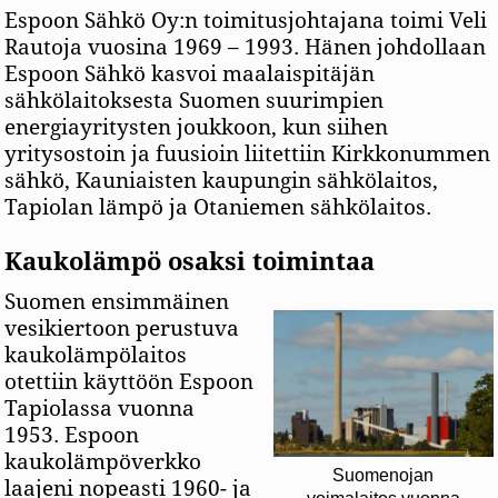
Espoon Sähkö Oy:n toimitusjohtajana toimi Veli
Rautoja vuosina 1969 – 1993. Hänen johdollaan
Espoon Sähkö kasvoi maalaispitäjän
sähkölaitoksesta Suomen suurimpien
energiayritysten joukkoon, kun siihen
yritysostoin ja fuusioin liitettiin Kirkkonummen
sähkö, Kauniaisten kaupungin sähkölaitos,
Tapiolan lämpö ja Otaniemen sähkölaitos.
Kaukolämpö osaksi toimintaa
Suomen ensimmäinen
vesikiertoon perustuva
kaukolämpölaitos
otettiin käyttöön Espoon
Tapiolassa vuonna
1953. Espoon
kaukolämpöverkko
Suomenojan
laajeni nopeasti 1960- ja