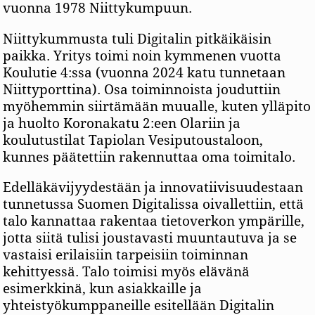
vuonna 1978 Niittykumpuun.
Niittykummusta tuli Digitalin pitkäikäisin
paikka. Yritys toimi noin kymmenen vuotta
Koulutie 4:ssa (vuonna 2024 katu tunnetaan
Niittyporttina). Osa toiminnoista jouduttiin
myöhemmin siirtämään muualle, kuten ylläpito
ja huolto Koronakatu 2:een Olariin ja
koulutustilat Tapiolan Vesiputoustaloon,
kunnes päätettiin rakennuttaa oma toimitalo.
Edelläkävijyydestään ja innovatiivisuudestaan
tunnetussa Suomen Digitalissa oivallettiin, että
talo kannattaa rakentaa tietoverkon ympärille,
jotta siitä tulisi joustavasti muuntautuva ja se
vastaisi erilaisiin tarpeisiin toiminnan
kehittyessä. Talo toimisi myös elävänä
esimerkkinä, kun asiakkaille ja
yhteistyökumppaneille esitellään Digitalin