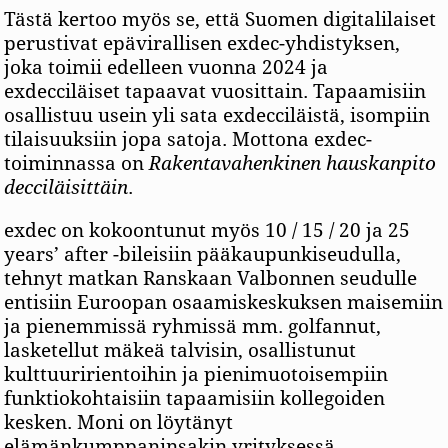
Tästä kertoo myös se, että Suomen digitalilaiset
perustivat epävirallisen exdec-yhdistyksen,
joka toimii edelleen vuonna 2024 ja
exdecciläiset tapaavat vuosittain. Tapaamisiin
osallistuu usein yli sata exdecciläistä, isompiin
tilaisuuksiin jopa satoja. Mottona exdec-
toiminnassa on
Rakentavahenkinen hauskanpito
decciläisittäin
.
exdec on kokoontunut myös 10 / 15 / 20 ja 25
years’ after -bileisiin pääkaupunkiseudulla,
tehnyt matkan Ranskaan Valbonnen seudulle
entisiin Euroopan osaamiskeskuksen maisemiin
ja pienemmissä ryhmissä mm. golfannut,
lasketellut mäkeä talvisin, osallistunut
kulttuuririentoihin ja pienimuotoisempiin
funktiokohtaisiin tapaamisiin kollegoiden
kesken. Moni on löytänyt
elämänkumppaninsakin yrityksessä