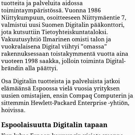
tuotteita ja palveluita aidossa
toimintaympäristössä. Vuonna 1986
Niittykumpuun, osoitteeseen Niittymäentie 7,
valmistui uusi Suomen Digitalin pääkonttori,
jota kutsuttiin Tietoyhteiskuntataloksi.
Vakuutusyhtiö Ilmarinen omisti talon ja
vuokralaisena Digital viihtyi ”omassa”
rakennuksessaan toistakymmentä vuotta aina
vuoteen 1998 saakka, jolloin toiminta Digital-
brändin alla päättyi.
Osa Digitalin tuotteista ja palveluista jatkoi
elämäänsä Espoossa vielä vuosia yrityksen
uusien omistajien, ensin Compaq Computerin ja
sittemmin Hewlett-Packard Enterprise -yhtiön,
hoivissa.
Espoolaisuutta Digitalin tapaan