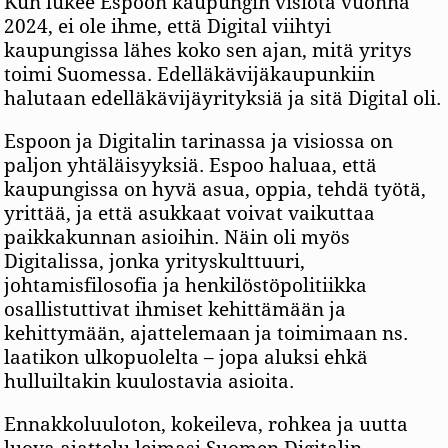
Kun lukee Espoon kaupungin visiota vuonna
2024, ei ole ihme, että Digital viihtyi
kaupungissa lähes koko sen ajan, mitä yritys
toimi Suomessa. Edelläkävijäkaupunkiin
halutaan edelläkävijäyrityksiä ja sitä Digital oli.
Espoon ja Digitalin tarinassa ja visiossa on
paljon yhtäläisyyksiä. Espoo haluaa, että
kaupungissa on hyvä asua, oppia, tehdä työtä,
yrittää, ja että asukkaat voivat vaikuttaa
paikkakunnan asioihin. Näin oli myös
Digitalissa, jonka yrityskulttuuri,
johtamisfilosofia ja henkilöstöpolitiikka
osallistuttivat ihmiset kehittämään ja
kehittymään, ajattelemaan ja toimimaan ns.
laatikon ulkopuolelta – jopa aluksi ehkä
hulluiltakin kuulostavia asioita.
Ennakkoluuloton, kokeileva, rohkea ja uutta