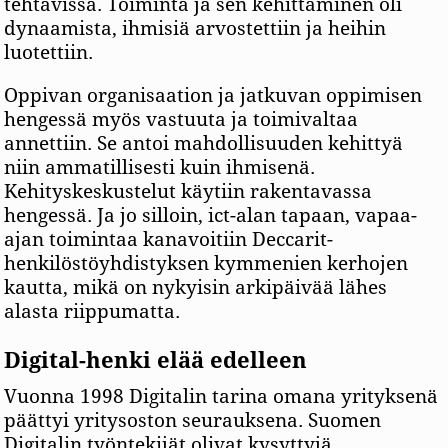
tehtävissä. Toiminta ja sen kehittäminen oli
dynaamista, ihmisiä arvostettiin ja heihin
luotettiin.
Oppivan organisaation ja jatkuvan oppimisen
hengessä myös vastuuta ja toimivaltaa
annettiin. Se antoi mahdollisuuden kehittyä
niin ammatillisesti kuin ihmisenä.
Kehityskeskustelut käytiin rakentavassa
hengessä. Ja jo silloin, ict-alan tapaan, vapaa-
ajan toimintaa kanavoitiin Deccarit-
henkilöstöyhdistyksen kymmenien kerhojen
kautta, mikä on nykyisin arkipäivää lähes
alasta riippumatta.
Digital-henki elää edelleen
Vuonna 1998 Digitalin tarina omana yrityksenä
päättyi yritysoston seurauksena. Suomen
Digitalin työntekijät olivat kysyttyjä