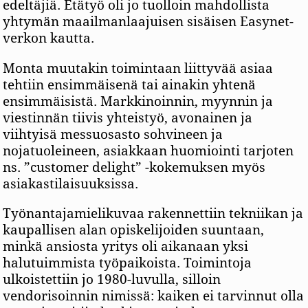
edeltäjiä. Etätyö oli jo tuolloin mahdollista
yhtymän maailmanlaajuisen sisäisen Easynet-
verkon kautta.
Monta muutakin toimintaan liittyvää asiaa
tehtiin ensimmäisenä tai ainakin yhtenä
ensimmäisistä. Markkinoinnin, myynnin ja
viestinnän tiivis yhteistyö, avonainen ja
viihtyisä messuosasto sohvineen ja
nojatuoleineen, asiakkaan huomiointi tarjoten
ns. ”customer delight” -kokemuksen myös
asiakastilaisuuksissa.
Työnantajamielikuvaa rakennettiin tekniikan ja
kaupallisen alan opiskelijoiden suuntaan,
minkä ansiosta yritys oli aikanaan yksi
halutuimmista työpaikoista. Toimintoja
ulkoistettiin jo 1980-luvulla, silloin
vendorisoinnin nimissä: kaiken ei tarvinnut olla