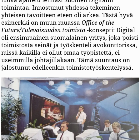
luova ajattelu leimasi Suomen Digitalin
toimintaa. Innostunut yhdessä tekeminen
yhteisen tavoitteen eteen oli arkea. Tästä hyvä
esimerkki on muun muassa
Office of the
Future/Tulevaisuuden toimisto
-konsepti: Digital
oli ensimmäinen suomalainen yritys, joka poisti
toimistosta seinät ja työskenteli avokonttorissa,
missä kaikilla ei ollut omaa työpistettä, ei
useimmilla johtajillakaan. Tämä suuntaus on
jalostunut edelleenkin toimistotyöskentelyssä.