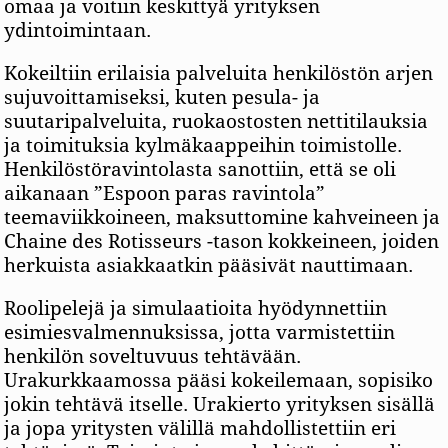
omaa ja voitiin keskittyä yrityksen
ydintoimintaan.
Kokeiltiin erilaisia palveluita henkilöstön arjen
sujuvoittamiseksi, kuten pesula- ja
suutaripalveluita, ruokaostosten nettitilauksia
ja toimituksia kylmäkaappeihin toimistolle.
Henkilöstöravintolasta sanottiin, että se oli
aikanaan ”Espoon paras ravintola”
teemaviikkoineen, maksuttomine kahveineen ja
Chaine des Rotisseurs -tason kokkeineen, joiden
herkuista asiakkaatkin pääsivät nauttimaan.
Roolipelejä ja simulaatioita hyödynnettiin
esimiesvalmennuksissa, jotta varmistettiin
henkilön soveltuvuus tehtävään.
Urakurkkaamossa pääsi kokeilemaan, sopisiko
jokin tehtävä itselle. Urakierto yrityksen sisällä
ja jopa yritysten välillä mahdollistettiin eri