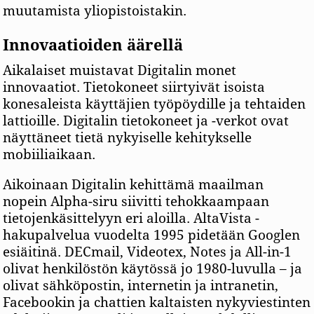
muutamista yliopistoistakin.
Innovaatioiden äärellä
Aikalaiset muistavat Digitalin monet
innovaatiot. Tietokoneet siirtyivät isoista
konesaleista käyttäjien työpöydille ja tehtaiden
lattioille. Digitalin tietokoneet ja -verkot ovat
näyttäneet tietä nykyiselle kehitykselle
mobiiliaikaan.
Aikoinaan Digitalin kehittämä maailman
nopein Alpha-siru siivitti tehokkaampaan
tietojenkäsittelyyn eri aloilla. AltaVista -
hakupalvelua vuodelta 1995 pidetään Googlen
esiäitinä. DECmail, Videotex, Notes ja All-in-1
olivat henkilöstön käytössä jo 1980-luvulla – ja
olivat sähköpostin, internetin ja intranetin,
Facebookin ja chattien kaltaisten nykyviestinten