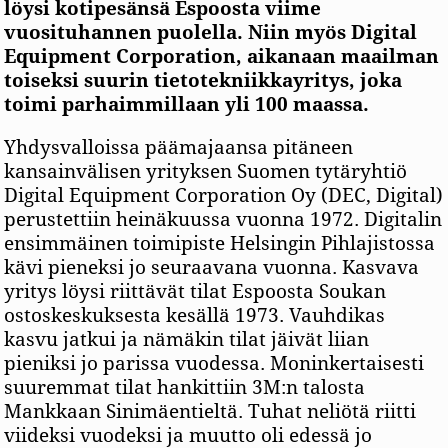
löysi kotipesänsä Espoosta viime
vuosituhannen puolella. Niin myös Digital
Equipment Corporation, aikanaan maailman
toiseksi suurin tietotekniikkayritys, joka
toimi parhaimmillaan yli 100 maassa.
Yhdysvalloissa päämajaansa pitäneen
kansainvälisen yrityksen Suomen tytäryhtiö
Digital Equipment Corporation Oy (DEC, Digital)
perustettiin heinäkuussa vuonna 1972. Digitalin
ensimmäinen toimipiste Helsingin Pihlajistossa
kävi pieneksi jo seuraavana vuonna. Kasvava
yritys löysi riittävät tilat Espoosta Soukan
ostoskeskuksesta kesällä 1973. Vauhdikas
kasvu jatkui ja nämäkin tilat jäivät liian
pieniksi jo parissa vuodessa. Moninkertaisesti
suuremmat tilat hankittiin 3M:n talosta
Mankkaan Sinimäentieltä. Tuhat neliötä riitti
viideksi vuodeksi ja muutto oli edessä jo