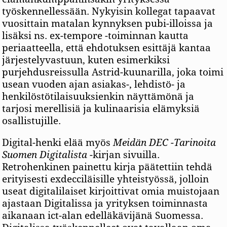
työskennellessään. Nykyisin kollegat tapaavat
vuosittain matalan kynnyksen pubi-illoissa ja
lisäksi ns. ex-tempore -toiminnan kautta
periaatteella, että ehdotuksen esittäjä kantaa
järjestelyvastuun, kuten esimerkiksi
purjehdusreissulla Astrid-kuunarilla, joka toimi
usean vuoden ajan asiakas-, lehdistö- ja
henkilöstötilaisuuksienkin näyttämönä ja
tarjosi merellisiä ja kulinaarisia elämyksiä
osallistujille.
Digital-henki elää myös
Meidän DEC -Tarinoita
Suomen Digitalista
-kirjan sivuilla.
Retrohenkinen painettu kirja päätettiin tehdä
erityisesti exdecciläisille yhteistyössä, jolloin
useat digitalilaiset kirjoittivat omia muistojaan
ajastaan Digitalissa ja yrityksen toiminnasta
aikanaan ict-alan edelläkävijänä Suomessa.