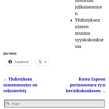
historian
julkaisemine
n
Yhdistyksen
nimen
muutos
syyskokoukse
ssa
Jaa tämä:
Facebook
X
←
Yhdistyksen
Kutsu Espoon
Artikkelin navigointi
nimenmuutos on
perinneseura ry:n
rekisteröity
kevätkokoukseen
→