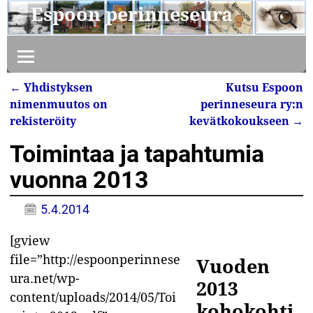
Espoon perinneseura
←
Yhdistyksen
Kutsu Espoon
Artikkelin navigointi
nimenmuutos on
perinneseura ry:n
rekisteröity
kevätkokoukseen
→
Toimintaa ja tapahtumia
vuonna 2013
5.4.2014
[gview
file=”http://espoonperinnese
Vuoden
ura.net/wp-
2013
content/uploads/2014/05/Toi
kohokohti