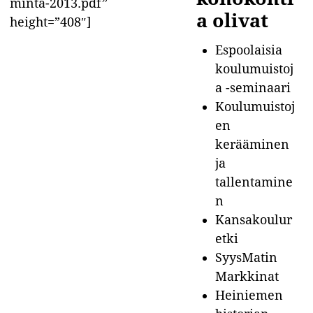
minta-2013.pdf”
a olivat
height=”408″]
Espoolaisia
koulumuistoj
a -seminaari
Koulumuistoj
en
kerääminen
ja
tallentamine
n
Kansakoulur
etki
SyysMatin
Markkinat
Heiniemen