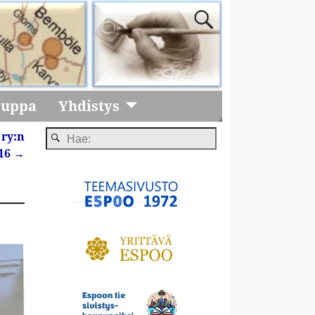
auppa
Yhdistys
 ry:n
016
→