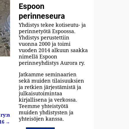
Espoon
perinneseura
Yhdistys tekee kotiseutu- ja
perinnetyötä Espoossa.
Yhdistys perustettiin
vuonna 2000 ja toimi
vuoden 2014 alkuun saakka
nimellä Espoon
perinneyhdistys Aurora ry.
Jatkamme seminaarien
sekä muiden tilaisuuksien
ja retkien järjestämistä ja
julkaisutoimintaa
kirjallisena ja verkossa.
Teemme yhteistyötä
muiden yhdistysten ja
 ry:n
yhteisöjen kanssa.
016
→