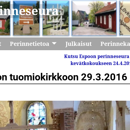
inneseura
t
Perinnetietoa
Julkaisut
Perinnek
Kutsu Espoon perinneseura
kevätkokoukseen 24.4.2
n tuomiokirkkoon 29.3.2016