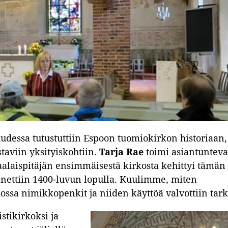
uudessa tutustuttiin Espoon tuomiokirkon historiaan,
taviin yksityiskohtiin.
Tarja Rae
toimi asiantuntev
alaispitäjän ensimmäisestä kirkosta kehittyi tämän
nettiin 1400-luvun lopulla. Kuulimme, miten
kossa nimikkopenkit ja niiden käyttöä valvottiin tark
tikirkoksi ja