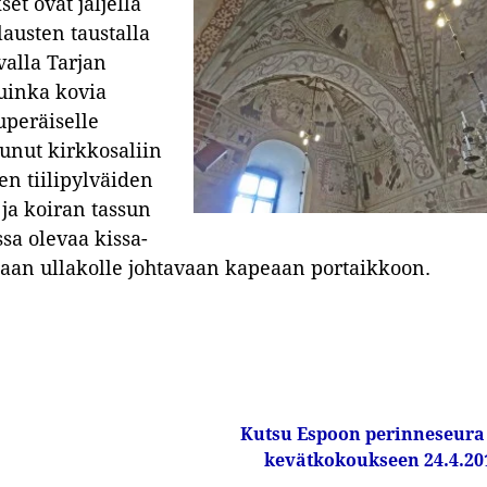
et ovat jäljellä
lausten taustalla
valla Tarjan
uinka kovia
uperäiselle
ttunut kirkkosaliin
n tiilipylväiden
ja koiran tassun
sa olevaa kissa-
an ullakolle johtavaan kapeaan portaikkoon.
Kutsu Espoon perinneseura
kevätkokoukseen 24.4.2