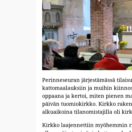
Perinneseuran järjestämässä tilais
kattomaalauksiin ja muihin kiinnos
oppaana ja kertoi, miten pienen ma
päivän tuomiokirkko. Kirkko raken
alkuaikoina tilanomistajilla oli kir
Kirkko laajennettiin myöhemmin ris