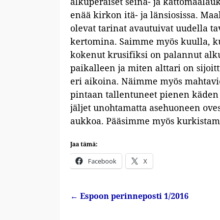
alkuperäiset seinä- ja kattomaalauks
enää kirkon itä- ja länsiosissa. Maa
olevat tarinat avautuivat uudella ta
kertomina. Saimme myös kuulla, k
kokenut krusifiksi on palannut alk
paikalleen ja miten alttari on sijoi
eri aikoina. Näimme myös mahtavie
pintaan tallentuneet pienen käden 
jäljet unohtamatta asehuoneen oves
aukkoa. Pääsimme myös kurkistama
Jaa tämä:
Facebook
X
←
Espoon perinneposti 1/2016
Artikkelin navigointi