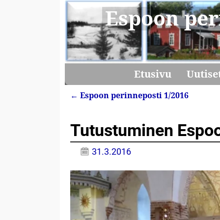
Espoon per
Etusivu
Uutise
←
Espoon perinneposti 1/2016
Artikkelin navigointi
Tutustuminen Espoo
31.3.2016