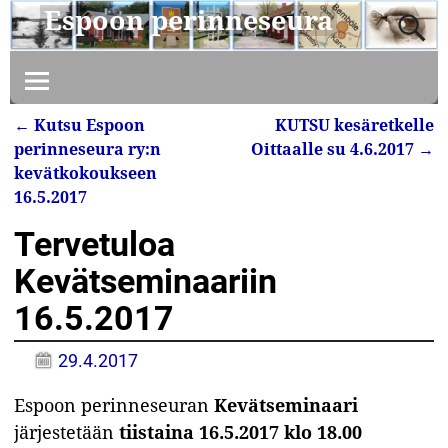
Espoon perinneseura
←
Kutsu Espoon
KUTSU kesäretkelle
Artikkelin navigointi
perinneseura ry:n
Oittaalle su 4.6.2017
→
kevätkokoukseen
16.5.2017
Tervetuloa
Kevätseminaariin
16.5.2017
29.4.2017
Espoon perinneseuran
Kevätseminaari
järjestetään
tiistaina 16.5.2017 klo 18.00