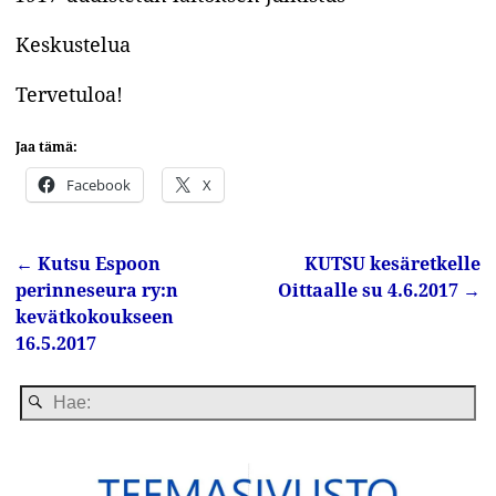
Keskustelua
Tervetuloa!
Jaa tämä:
Facebook
X
←
Kutsu Espoon
KUTSU kesäretkelle
Artikkelin navigointi
perinneseura ry:n
Oittaalle su 4.6.2017
→
kevätkokoukseen
16.5.2017