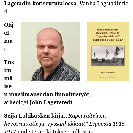
Lagstadin kotiseututalossa
, Vanha Lagstadintie
4.
Ohj
el
ma
:
Ens
im
mä
ise
n maailmansodan linnoitustyöt
,
arkeologi
John Lagerstedt
Seija Lohikosken
kirjan
Kapearaiteinen
hevosrautatie ja ”ryssänhakkuut” Espoossa 1915–
1917
uudistetun laitoksen julkistus