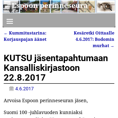
Espoon perinneseura
←
Kummitustarina:
Kesäretki Oittaalle
Artikkelin navigointi
Korjauspajan äänet
4.6.2017: Bodomin
murhat
→
KUTSU jäsentapahtumaan
Kansalliskirjastoon
22.8.2017
4.6.2017
Arvoisa Espoon perinneseuran jäsen,
Suomi 100 -juhlavuoden kunniaksi