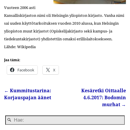
Vuoteen 2006 asti
Kansalliskirjaston nimi oli Helsingin yliopiston kirjasto. Vanha nimi
sai uuden käyttötarkoituksen vuoden 2010 alussa, kun Helsingin
yliopiston muut kirjastot (Opiskelijakirjasto sekä kampus- ja
tiedekuntakirjastot) yhdistettiin omaksi erillislaitoksekseen.
Lähde: Wikipedia
Jaa tämä:
Facebook
X
←
Kummitustarina:
Kesäretki Oittaalle
Artikkelin navigointi
Korjauspajan äänet
4.6.2017: Bodomin
murhat
→