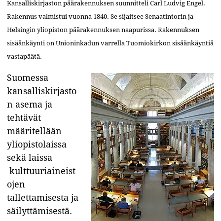
Kansalliskirjaston päärakennuksen suunnitteli Carl Ludvig Engel.
Rakennus valmistui vuonna 1840. Se sijaitsee Senaatintorin ja
Helsingin yliopiston päärakennuksen naapurissa. Rakennuksen
sisäänkäynti on Unioninkadun varrella Tuomiokirkon sisäänkäyntiä
vastapäätä.
Suomessa
kansalliskirjasto
n asema ja
tehtävät
määritellään
yliopistolaissa
sekä laissa
kulttuuriaineist
ojen
tallettamisesta ja
säilyttämisestä.