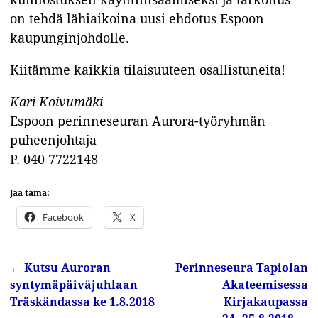
on tehdä lähiaikoina uusi ehdotus Espoon
kaupunginjohdolle.
Kiitämme kaikkia tilaisuuteen osallistuneita!
Kari Koivumäki
Espoon perinneseuran Aurora-työryhmän
puheenjohtaja
P. 040 7722148
Jaa tämä:
Facebook
X
←
Kutsu Auroran
Perinneseura Tapiolan
Artikkelin navigointi
syntymäpäiväjuhlaan
Akateemisessa
Träskändassa ke 1.8.2018
Kirjakaupassa