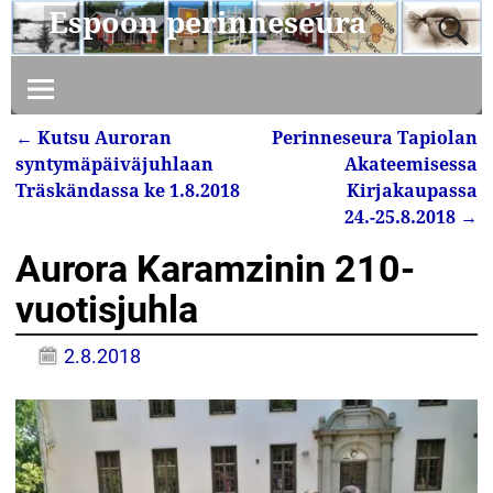
Espoon perinneseura
←
Kutsu Auroran
Perinneseura Tapiolan
Artikkelin navigointi
syntymäpäiväjuhlaan
Akateemisessa
Träskändassa ke 1.8.2018
Kirjakaupassa
24.-25.8.2018
→
Aurora Karamzinin 210-
vuotisjuhla
2.8.2018