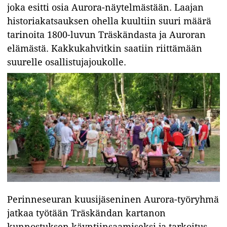
joka esitti osia Aurora-näytelmästään. Laajan
historiakatsauksen ohella kuultiin suuri määrä
tarinoita 1800-luvun Träskändasta ja Auroran
elämästä. Kakkukahvitkin saatiin riittämään
suurelle osallistujajoukolle.
Perinneseuran kuusijäseninen Aurora-työryhmä
jatkaa työtään Träskändan kartanon
kunnostuksen käyntiinsaamiseksi ja tarkoitus