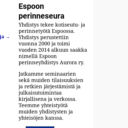
Espoon
perinneseura
Yhdistys tekee kotiseutu- ja
perinnetyötä Espoossa.
oja
→
Yhdistys perustettiin
vuonna 2000 ja toimi
vuoden 2014 alkuun saakka
nimellä Espoon
perinneyhdistys Aurora ry.
Jatkamme seminaarien
sekä muiden tilaisuuksien
ja retkien järjestämistä ja
julkaisutoimintaa
kirjallisena ja verkossa.
Teemme yhteistyötä
muiden yhdistysten ja
yhteisöjen kanssa.