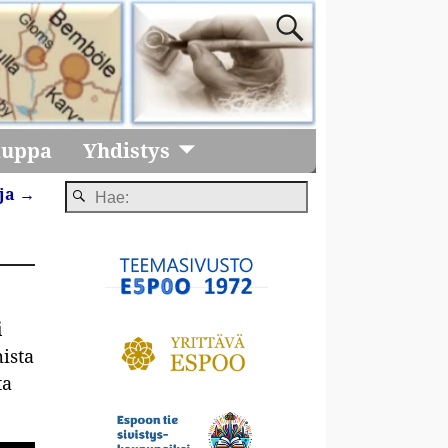
auppa
Yhdistys
oja
→
i
ista
ta