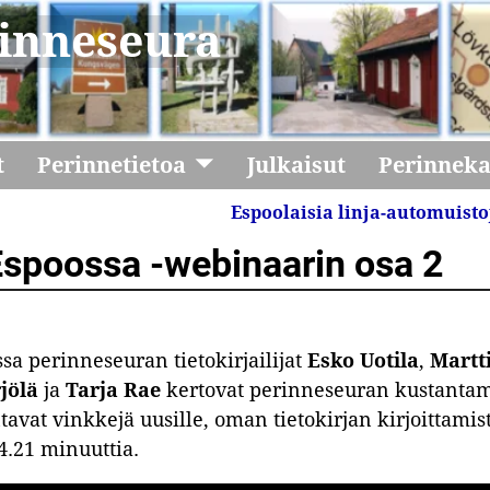
inneseura
t
Perinnetietoa
Julkaisut
Perinnek
Espoolaisia linja-automuist
Espoossa -webinaarin osa 2
a perinneseuran tietokirjailijat
Esko Uotila
,
Martt
jölä
ja
Tarja Rae
kertovat perinneseuran kustantam
ntavat vinkkejä uusille, oman tietokirjan kirjoittamis
4.21 minuuttia.