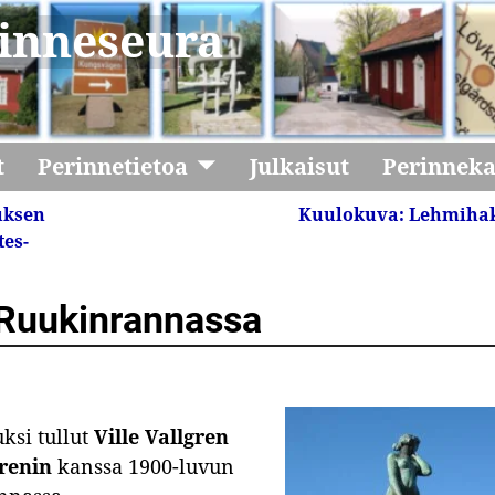
inneseura
t
Perinnetietoa
Julkaisut
Perinnek
uksen
Kuulokuva: Lehmiha
tes-
t Ruukinrannassa
ksi tullut
Ville Vallgren
grenin
kanssa 1900-luvun