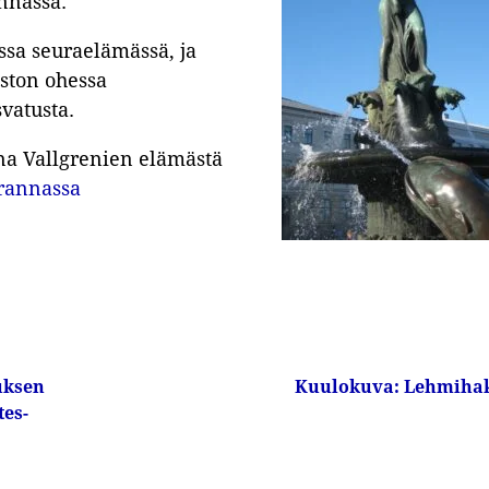
nnassa.
ssa seuraelämässä, ja
iston ohessa
svatusta.
ina Vallgrenien elämästä
nrannassa
uksen
Kuulokuva: Lehmiha
tes-