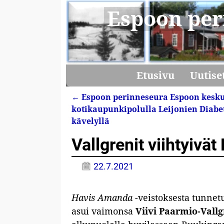
Espoon per
Etusivu
Uutise
←
Espoon perinneseura Espoon kesk
Artikkelin navigointi
kotikaupunkipolulla Leijonien Diabe
kävelyllä
Vallgrenit viihtyivä
22.7.2021
Havis Amanda
-veistoksesta tunnetu
asui vaimonsa
Viivi Paarmio-Vall