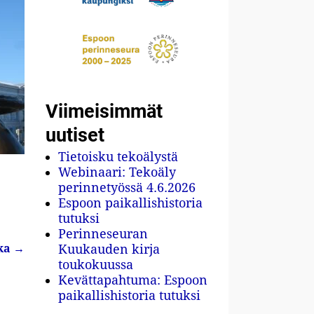
Viimeisimmät
uutiset
Tietoisku tekoälystä
Webinaari: Tekoäly
perinnetyössä 4.6.2026
Espoon paikallishistoria
tutuksi
Perinneseuran
Kuukauden kirja
ka
→
toukokuussa
Kevättapahtuma: Espoon
paikallishistoria tutuksi