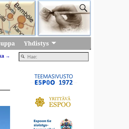
auppa
Yhdistys
ka
→