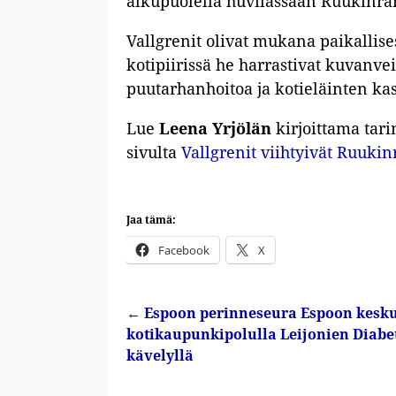
alkupuolella huvilassaan Ruukinra
Vallgrenit olivat mukana paikallise
kotipiirissä he harrastivat kuvanve
puutarhanhoitoa ja kotieläinten ka
Lue
Leena Yrjölän
kirjoittama tar
sivulta
Vallgrenit viihtyivät Ruuki
Jaa tämä:
Facebook
X
←
Espoon perinneseura Espoon kesk
Artikkelin navigointi
kotikaupunkipolulla Leijonien Diabe
kävelyllä