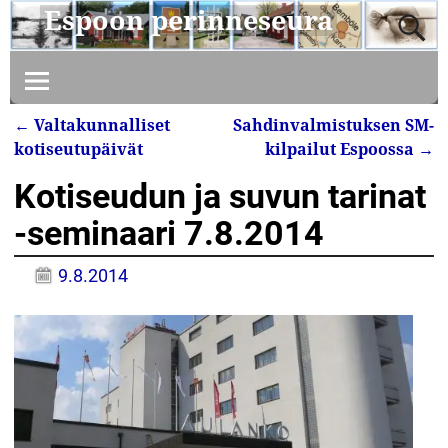
Espoon perinneseura
←
Valtakunnalliset
Sahdinvalmistuksen SM-
Artikkelin navigointi
kotiseutupäivät
kilpailut Espoossa
→
Kotiseudun ja suvun tarinat
-seminaari 7.8.2014
9.8.2014