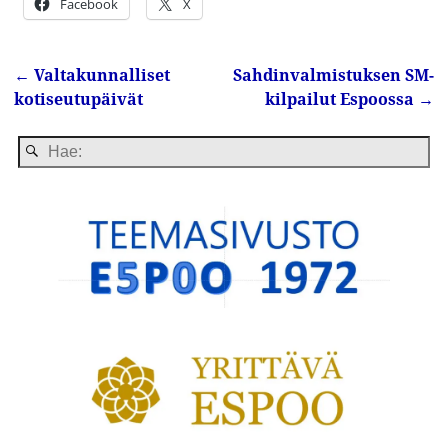
Facebook
X
←
Valtakunnalliset
Sahdinvalmistuksen SM-
Artikkelin navigointi
kotiseutupäivät
kilpailut Espoossa
→