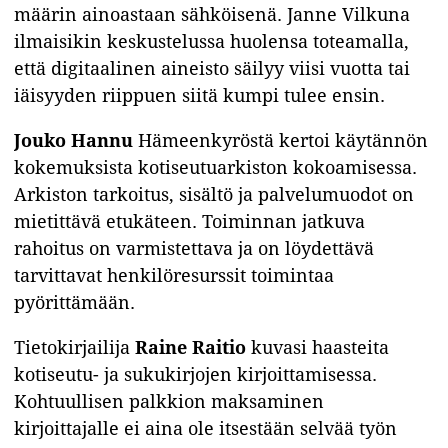
määrin ainoastaan sähköisenä. Janne Vilkuna
ilmaisikin keskustelussa huolensa toteamalla,
että digitaalinen aineisto säilyy viisi vuotta tai
iäisyyden riippuen siitä kumpi tulee ensin.
Jouko Hannu
Hämeenkyröstä kertoi käytännön
kokemuksista kotiseutuarkiston kokoamisessa.
Arkiston tarkoitus, sisältö ja palvelumuodot on
mietittävä etukäteen. Toiminnan jatkuva
rahoitus on varmistettava ja on löydettävä
tarvittavat henkilöresurssit toimintaa
pyörittämään.
Tietokirjailija
Raine Raitio
kuvasi haasteita
kotiseutu- ja sukukirjojen kirjoittamisessa.
Kohtuullisen palkkion maksaminen
kirjoittajalle ei aina ole itsestään selvää työn