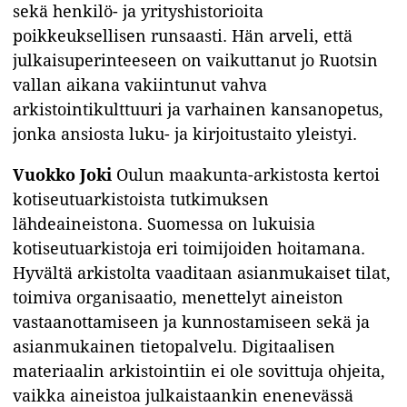
sekä henkilö- ja yrityshistorioita
poikkeuksellisen runsaasti. Hän arveli, että
julkaisuperinteeseen on vaikuttanut jo Ruotsin
vallan aikana vakiintunut vahva
arkistointikulttuuri ja varhainen kansanopetus,
jonka ansiosta luku- ja kirjoitustaito yleistyi.
Vuokko Joki
Oulun maakunta-arkistosta kertoi
kotiseutuarkistoista tutkimuksen
lähdeaineistona. Suomessa on lukuisia
kotiseutuarkistoja eri toimijoiden hoitamana.
Hyvältä arkistolta vaaditaan asianmukaiset tilat,
toimiva organisaatio, menettelyt aineiston
vastaanottamiseen ja kunnostamiseen sekä ja
asianmukainen tietopalvelu. Digitaalisen
materiaalin arkistointiin ei ole sovittuja ohjeita,
vaikka aineistoa julkaistaankin enenevässä