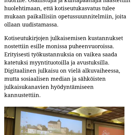
nuorille. Osallistujia ja kuntapäättäjiä haastettiin
huolehtimaan, että kotiseutukasvatus tulee
mukaan paikallisiin opetussuunnitelmiin, joita
ollaan uudistamassa.
Kotiseutukirjojen julkaisemisen kustannukset
nostettiin esille monissa puheenvuoroissa.
Erityisesti työkustannuksia on vaikea saada
katetuksi myyntituotoilla ja avustuksilla.
Digitaalinen julkaisu on vielä alkuvaiheessa,
mutta sosiaalisen median ja sähköisten
julkaisukanavien hyödyntämiseen
kannustettiin.