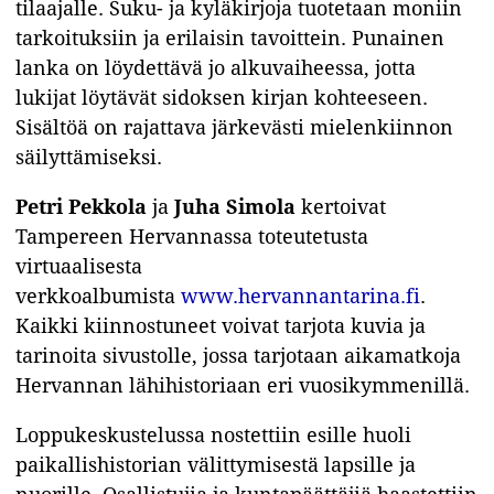
tilaajalle. Suku- ja kyläkirjoja tuotetaan moniin
tarkoituksiin ja erilaisin tavoittein. Punainen
lanka on löydettävä jo alkuvaiheessa, jotta
lukijat löytävät sidoksen kirjan kohteeseen.
Sisältöä on rajattava järkevästi mielenkiinnon
säilyttämiseksi.
Petri Pekkola
ja
Juha Simola
kertoivat
Tampereen Hervannassa toteutetusta
virtuaalisesta
verkkoalbumista
www.hervannantarina.fi
.
Kaikki kiinnostuneet voivat tarjota kuvia ja
tarinoita sivustolle, jossa tarjotaan aikamatkoja
Hervannan lähihistoriaan eri vuosikymmenillä.
Loppukeskustelussa nostettiin esille huoli
paikallishistorian välittymisestä lapsille ja