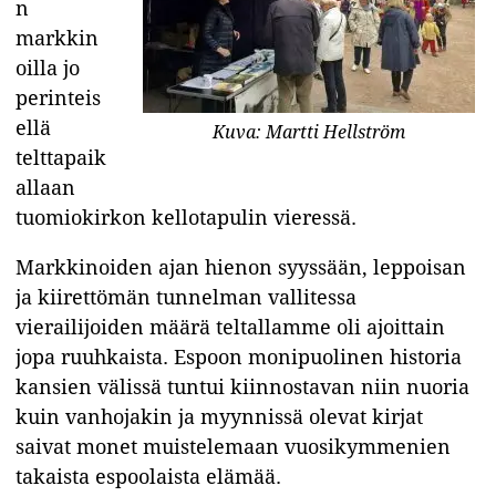
n
markkin
oilla jo
perinteis
ellä
Kuva: Martti Hellström
telttapaik
allaan
tuomiokirkon kellotapulin vieressä.
Markkinoiden ajan hienon syyssään, leppoisan
ja kiirettömän tunnelman vallitessa
vierailijoiden määrä teltallamme oli ajoittain
jopa ruuhkaista. Espoon monipuolinen historia
kansien välissä tuntui kiinnostavan niin nuoria
kuin vanhojakin ja myynnissä olevat kirjat
saivat monet muistelemaan vuosikymmenien
takaista espoolaista elämää.