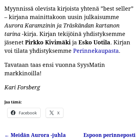
Myynnissä olevista kirjoista yhtenä ”best seller”
– kirjana mainittakoon uusin julkaisumme
Aurora Karamzinin ja Träskändan kartanon
tarina
-kirja. Kirjan tekijöinä yhdistyksemme
jäsenet
Pirkko Kivimäki
ja
Esko Uotila
. Kirjan
voi tilata yhdistyksemme
Perinnekaupasta
.
Tavataan taas ensi vuonna SyysMatin
markkinoilla!
Kari Forsberg
Jaa tämä:
Facebook
X
←
Meidän Aurora -juhla
Espoon perinneposti