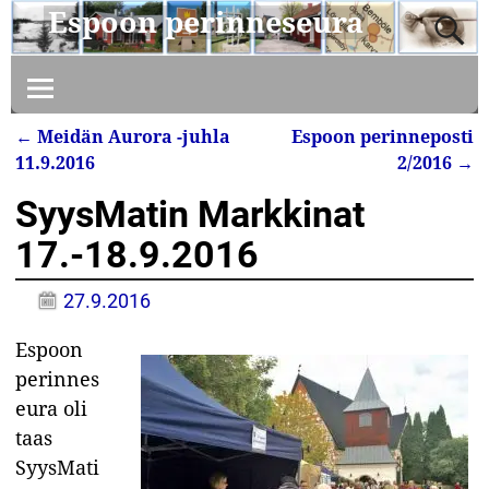
Espoon perinneseura
←
Meidän Aurora -juhla
Espoon perinneposti
Artikkelin navigointi
11.9.2016
2/2016
→
SyysMatin Markkinat
17.-18.9.2016
27.9.2016
Espoon
perinnes
eura oli
taas
SyysMati