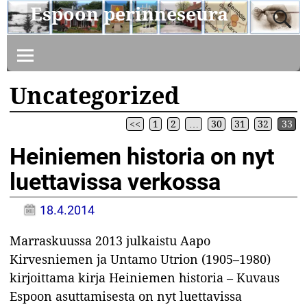
Espoon perinneseura
Uncategorized
<<
1
2
…
30
31
32
33
Artikkelin navigointi
Heiniemen historia on nyt
luettavissa verkossa
18.4.2014
Marraskuussa 2013 julkaistu Aapo
Kirvesniemen ja Untamo Utrion (1905–1980)
kirjoittama kirja Heiniemen historia – Kuvaus
Espoon asuttamisesta on nyt luettavissa