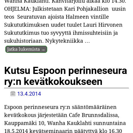
Wanha Kauklahti. Kahvitarjoilu alkaa klo 14.30.
OHJELMA: Julkistetaan Kari Pohjakallion uusin
teos Seuratuvan ajoista Halmeen vintille
Sukututkimuksen uudet tuulet Lauri Hirvonen
Sukututkimus tuo syvyyttä ihmissuhteisiin ja
sukuhistoriaan. Nykytekniikka
…
Jatka lukemista →
Kutsu Espoon perinneseura
ry:n kevätkokoukseen
13.4.2014
Espoon perinneseura ry:n sääntömääräinen
kevätkokous järjestetään Cafe Brunnsdalissa,
Kauppamäki 10, Wanha Kauklahti sunnuntaina
18.5.2014 kevätseminaarin päätyttyä klo 16.30