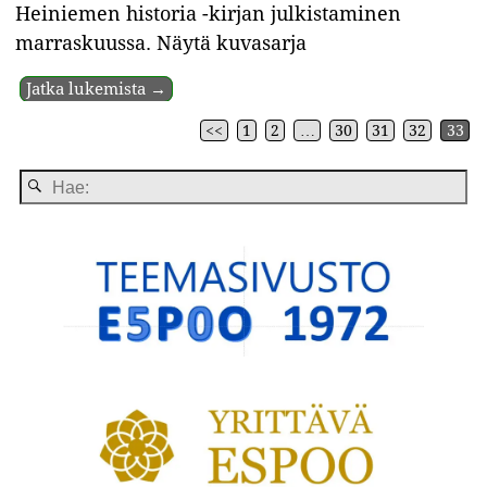
Heiniemen historia -kirjan julkistaminen
marraskuussa. Näytä kuvasarja
Jatka lukemista →
<<
1
2
…
30
31
32
33
Artikkelin navigointi