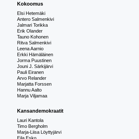
Kokoomus
Elsi Hetemäki
Antero Salmenkivi
Jalmari Torikka
Erik Olander
Tauno Kohonen
Ritva Salmenkivi
Leena Aarnio
Erkki Hämäläinen
Jorma Puustinen
Jouni J. Särkijärvi
Pauli Eiranen
Arvo Relander
Marjatta Forssen
Hannu Aalto
Marja Viljamaa
Kansandemokraatit
Lauri Kantola
Timo Bergholm
Marja-Liisa Löyttyjärvi
Eila Esko