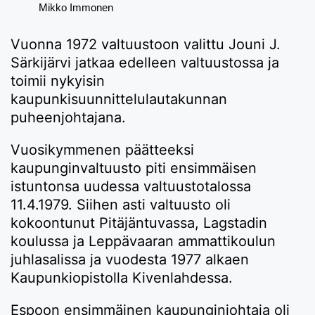
Mikko Immonen
Vuonna 1972 valtuustoon valittu Jouni J.
Särkijärvi jatkaa edelleen valtuustossa ja
toimii nykyisin
kaupunkisuunnittelulautakunnan
puheenjohtajana.
Vuosikymmenen päätteeksi
kaupunginvaltuusto piti ensimmäisen
istuntonsa uudessa valtuustotalossa
11.4.1979. Siihen asti valtuusto oli
kokoontunut Pitäjäntuvassa, Lagstadin
koulussa ja Leppävaaran ammattikoulun
juhlasalissa ja vuodesta 1977 alkaen
Kaupunkiopistolla Kivenlahdessa.
Espoon ensimmäinen kaupunginjohtaja oli