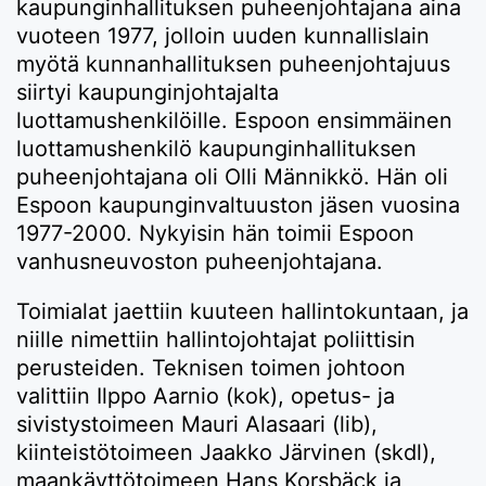
kaupunginhallituksen puheenjohtajana aina
vuoteen 1977, jolloin uuden kunnallislain
myötä kunnanhallituksen puheenjohtajuus
siirtyi kaupunginjohtajalta
luottamushenkilöille. Espoon ensimmäinen
luottamushenkilö kaupunginhallituksen
puheenjohtajana oli Olli Männikkö. Hän oli
Espoon kaupunginvaltuuston jäsen vuosina
1977-2000. Nykyisin hän toimii Espoon
vanhusneuvoston puheenjohtajana.
Toimialat jaettiin kuuteen hallintokuntaan, ja
niille nimettiin hallintojohtajat poliittisin
perusteiden. Teknisen toimen johtoon
valittiin Ilppo Aarnio (kok), opetus- ja
sivistystoimeen Mauri Alasaari (lib),
kiinteistötoimeen Jaakko Järvinen (skdl),
maankäyttötoimeen Hans Korsbäck ja