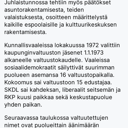
Juhlaistunnossa tehtiin myös päätökset
asuntorakentamisesta, teiden
valaistuksesta, osoitteen määrittelystä
kaikille espoolaisille ja kulttuurikeskuksen
rakentamisesta.
Kunnallisvaaleissa lokakuussa 1972 valittiin
kaupunginvaltuuston jäsenet 1.1.1973
alkaneelle valtuustokaudelle. Vaaleissa
sosiaalidemokraatit säilyttivät suurimman
puolueen asemansa 16 valtuustopaikalla.
Kokoomus sai valtuustoon 15 edustajaa.
SKDL sai kahdeksan, liberaalit seitsemän ja
RKP kuusi paikkaa sekä keskustapuolue
yhden paikan.
Seuraavassa taulukossa valtuutettujen
nimet ovat puolueittain äänimäärän