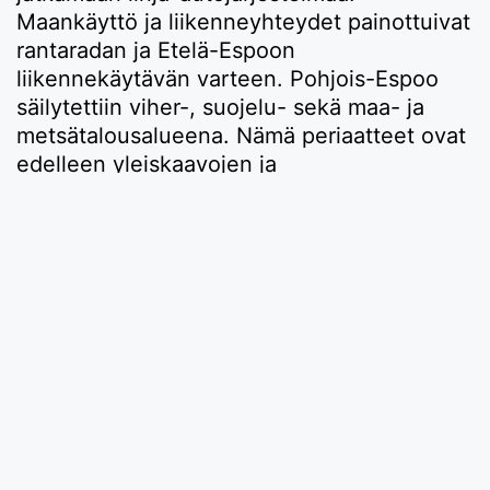
Maankäyttö ja liikenneyhteydet painottuivat
rantaradan ja Etelä-Espoon
liikennekäytävän varteen. Pohjois-Espoo
säilytettiin viher-, suojelu- sekä maa- ja
metsätalousalueena. Nämä periaatteet ovat
edelleen yleiskaavojen ja
kaupunkisuunnittelun pohjana.
Kirjallisuutta:
Pertti Maisala: Espoo – Oma lukunsa,
Kaupunkisuunnittelun,
kaupunkirakentamisen ja kaavoitushallinnon
kehitys vuoteen 2000, Espoon
kaupunkisuunnittelukeskus 2008.
Reima T.A. Luoto: Espoo – kasvun näkijät ja