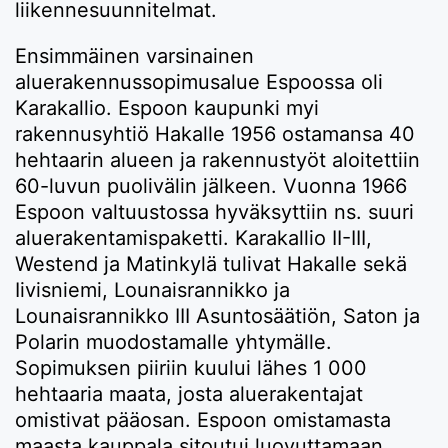
liikennesuunnitelmat.
Ensimmäinen varsinainen
aluerakennussopimusalue Espoossa oli
Karakallio. Espoon kaupunki myi
rakennusyhtiö Hakalle 1956 ostamansa 40
hehtaarin alueen ja rakennustyöt aloitettiin
60-luvun puolivälin jälkeen. Vuonna 1966
Espoon valtuustossa hyväksyttiin ns. suuri
aluerakentamispaketti. Karakallio II-III,
Westend ja Matinkylä tulivat Hakalle sekä
Iivisniemi, Lounaisrannikko ja
Lounaisrannikko III Asuntosäätiön, Saton ja
Polarin muodostamalle yhtymälle.
Sopimuksen piiriin kuului lähes 1 000
hehtaaria maata, josta aluerakentajat
omistivat pääosan. Espoon omistamasta
maasta kauppala sitoutui luovuttamaan