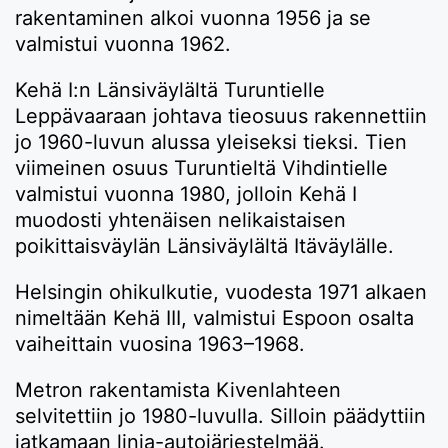
rakentaminen alkoi vuonna 1956 ja se
valmistui vuonna 1962.
Kehä I:n Länsiväylältä Turuntielle
Leppävaaraan johtava tieosuus rakennettiin
jo 1960-luvun alussa yleiseksi tieksi. Tien
viimeinen osuus Turuntieltä Vihdintielle
valmistui vuonna 1980, jolloin Kehä I
muodosti yhtenäisen nelikaistaisen
poikittaisväylän Länsiväylältä Itäväylälle.
Helsingin ohikulkutie, vuodesta 1971 alkaen
nimeltään Kehä III, valmistui Espoon osalta
vaiheittain vuosina 1963–1968.
Metron rakentamista Kivenlahteen
selvitettiin jo 1980-luvulla. Silloin päädyttiin
jatkamaan linja-autojärjestelmää.