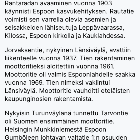
Rantaradan avaaminen vuonna 1903
käynnisti Espoon kasvukehityksen. Rautatie
voimisti sen varrella olevia asemien ja
seisakkeiden lähiseutuja Leppävaarassa,
Kilossa, Espoon kirkolla ja Kauklahdessa.
Jorvaksentie, nykyinen Länsiväylä, avattiin
liikenteelle vuonna 1937. Tien rakentaminen
moottoritieksi aloitettiin vuonna 1961.
Moottoritie oli valmis Espoonlahdelle saakka
vuonna 1969. Tien nimeksi vakiintui
Länsiväylä. Moottoritie vauhditti eteläisten
kaupunginosien rakentamista.
Nykyisin Turunväylänä tunnettu Tarvontie
oli Suomen ensimmäinen moottoritie.
Helsingin Munkkiniemestä Espoon
Gumböleen johtavan valtatie 1:n osuuden