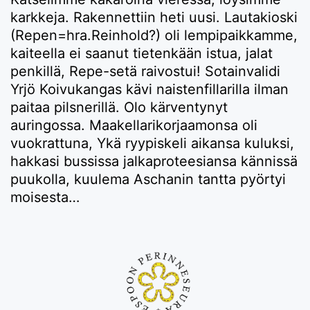
karkkeja. Rakennettiin heti uusi. Lautakioski
(Repen=hra.Reinhold?) oli lempipaikkamme,
kaiteella ei saanut tietenkään istua, jalat
penkillä, Repe-setä raivostui! Sotainvalidi
Yrjö Koivukangas kävi naistenfillarilla ilman
paitaa pilsnerillä. Olo kärventynyt
auringossa. Maakellarikorjaamonsa oli
vuokrattuna, Ykä ryypiskeli aikansa kuluksi,
hakkasi bussissa jalkaproteesiansa kännissä
puukolla, kuulema Aschanin tantta pyörtyi
moisesta…