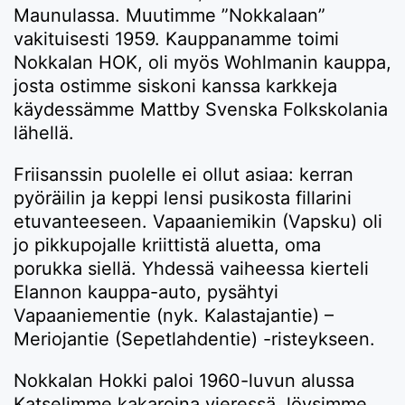
Maunulassa. Muutimme ”Nokkalaan”
vakituisesti 1959. Kauppanamme toimi
Nokkalan HOK, oli myös Wohlmanin kauppa,
josta ostimme siskoni kanssa karkkeja
käydessämme Mattby Svenska Folkskolania
lähellä.
Friisanssin puolelle ei ollut asiaa: kerran
pyöräilin ja keppi lensi pusikosta fillarini
etuvanteeseen. Vapaaniemikin (Vapsku) oli
jo pikkupojalle kriittistä aluetta, oma
porukka siellä. Yhdessä vaiheessa kierteli
Elannon kauppa-auto, pysähtyi
Vapaaniementie (nyk. Kalastajantie) –
Meriojantie (Sepetlahdentie) -risteykseen.
Nokkalan Hokki paloi 1960-luvun alussa
Katselimme kakaroina vieressä, löysimme