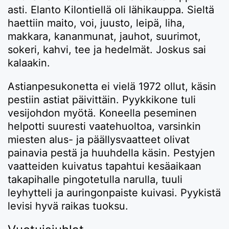
asti. Elanto Kilontiellä oli lähikauppa. Sieltä
haettiin maito, voi, juusto, leipä, liha,
makkara, kananmunat, jauhot, suurimot,
sokeri, kahvi, tee ja hedelmät. Joskus sai
kalaakin.
Astianpesukonetta ei vielä 1972 ollut, käsin
pestiin astiat päivittäin. Pyykkikone tuli
vesijohdon myötä. Koneella peseminen
helpotti suuresti vaatehuoltoa, varsinkin
miesten alus- ja päällysvaatteet olivat
painavia pestä ja huuhdella käsin. Pestyjen
vaatteiden kuivatus tapahtui kesäaikaan
takapihalle pingotetulla narulla, tuuli
leyhytteli ja auringonpaiste kuivasi. Pyykistä
levisi hyvä raikas tuoksu.