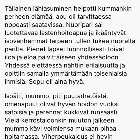
Tällainen lähiasuminen helpotti kummankin
perheen elämää, apu oli tarvittaessa
nopeasti saatavissa. Nuoripari sai
luotettavaa lastenhoitoapua ja ikääntyvät
isovanhemmat tarpeen tullen tukea nuorelta
parilta. Pienet lapset luonnollisesti toivat
iloa ja eloa päivittäiseen yhdessäoloon.
Yhdessä elettäessä nähtiin erilaisuutta ja
opittiin samalla ymmärtämään toisenlaisia
ihmisiä. Sopu oli aina hyvä.
Isoäiti, mummo, piti puutarhatöistä,
omenapuut olivat hyvän hoidon vuoksi
satoisia ja perennat kukkivat runsaasti.
Vielä kerrostaloonkin muuton jälkeen
mummo kävi voimiensa mukaan pihaa
hoitamassa. Viherpeukalous ei hevin