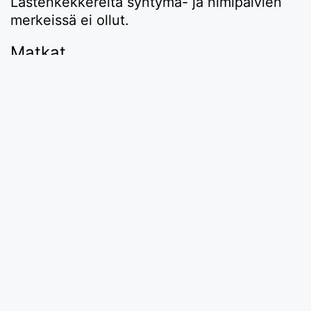
Lastenkekkereitä syntymä- ja nimipäivien
merkeissä ei ollut.
Matkat
Kesäisin loma-aikaan tehtiin omalla autolla
matkoja niin kotimaassa kuin ulkomailla.
Kotimaassa melkein joka vuosi
suuntauduttiin kerran Pohjanmaalle,
isovanhempien kotiseudulle. Siellä aika
kului sukulaisvierailuissa, jokaista kutsua
pyrittiin noudattamaan.
Ja viimeiseksi – kaupungin järjestämä upea
ilotulitus on pysynyt muistissa. Sitä saattoi
katsella parvekkeelta.