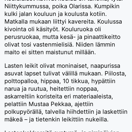
Niittykummussa, poika Olarissa. Kumpikin
kulki jalan kouluun ja koulusta kotiin.
Matkalla mukaan liittyi kavereita. Koulussa
kivointa oli käsityöt. Kouluruoka oli
perusruokaa, mutta kesä- ja pinaattikeitto
olivat tosi vastenmielisiä. Niiden lämmin
maito ei sitten maistunut millään.
Lasten leikit olivat moninaiset, naapurissa
asuvat lapset tulivat välillä mukaan. Piilosta,
polttopalloa, hippaa, 10 tikkua, hypättiin
narua ja ruutua, heitettiin noppaa,
askarreltiin koristeita eri materiaaleista,
pelattiin Mustaa Pekkaa, ajettiin
polkupyörällä, talvella hiihdettiin ja laskettiin
mäkeä – ja tietenkin leikittiin nukeilla.