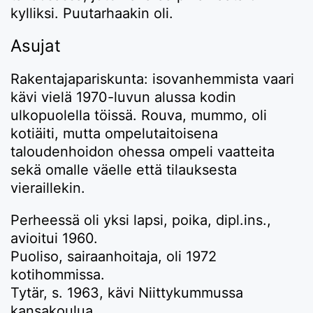
kylliksi. Puutarhaakin oli.
Asujat
Rakentajapariskunta: isovanhemmista vaari
kävi vielä 1970-luvun alussa kodin
ulkopuolella töissä. Rouva, mummo, oli
kotiäiti, mutta ompelutaitoisena
taloudenhoidon ohessa ompeli vaatteita
sekä omalle väelle että tilauksesta
vieraillekin.
Perheessä oli yksi lapsi, poika, dipl.ins.,
avioitui 1960.
Puoliso, sairaanhoitaja, oli 1972
kotihommissa.
Tytär, s. 1963, kävi Niittykummussa
kansakoulua.