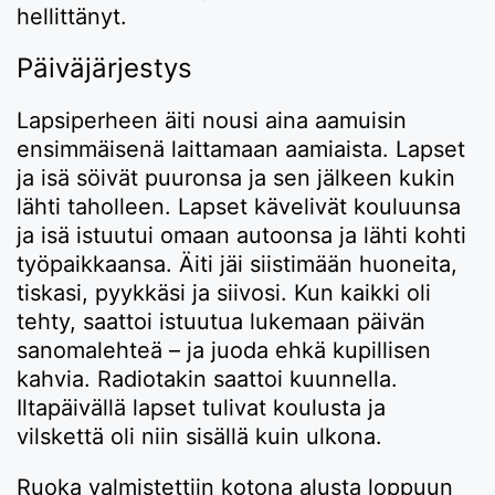
hellittänyt.
Päiväjärjestys
Lapsiperheen äiti nousi aina aamuisin
ensimmäisenä laittamaan aamiaista. Lapset
ja isä söivät puuronsa ja sen jälkeen kukin
lähti taholleen. Lapset kävelivät kouluunsa
ja isä istuutui omaan autoonsa ja lähti kohti
työpaikkaansa. Äiti jäi siistimään huoneita,
tiskasi, pyykkäsi ja siivosi. Kun kaikki oli
tehty, saattoi istuutua lukemaan päivän
sanomalehteä – ja juoda ehkä kupillisen
kahvia. Radiotakin saattoi kuunnella.
Iltapäivällä lapset tulivat koulusta ja
vilskettä oli niin sisällä kuin ulkona.
Ruoka valmistettiin kotona alusta loppuun