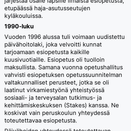
järjestää osalle lapsille ilmaista esiopetusta,
etupäässä haja-asutusseutujen
kyläkouluissa.
1990-luku
Vuoden 1996 alussa tuli voimaan uudistettu
päivähoitolaki, joka velvoitti kunnat
tarjoamaan esiopetusta kaikille
kuusivuotiaille. Esiopetus oli tuolloin
maksullista. Samana vuonna opetushallitus
vahvisti esiopetuksen opetussuunnitelman
valtakunnalliset perusteet, jotka se oli
laatinut virkamiestyönä yhteistyössä
sosiaali- ja terveysalan tutkimus- ja
kehittämiskeskuksen (Stakes) kanssa. Ne
koskivat vain peruskoulun yhteydessä
toteutettavaa esiopetusta.
Päivähoidon yhteydessä toteutettavan