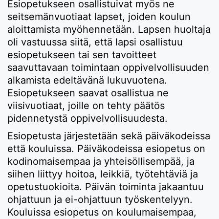
Esiopetukseen osallistuivat myös ne
seitsemänvuotiaat lapset, joiden koulun
aloittamista myöhennetään. Lapsen huoltaja
oli vastuussa siitä, että lapsi osallistuu
esiopetukseen tai sen tavoitteet
saavuttavaan toimintaan oppivelvollisuuden
alkamista edeltävänä lukuvuotena.
Esiopetukseen saavat osallistua ne
viisivuotiaat, joille on tehty päätös
pidennetystä oppivelvollisuudesta.
Esiopetusta järjestetään sekä päiväkodeissa
että kouluissa. Päiväkodeissa esiopetus on
kodinomaisempaa ja yhteisöllisempää, ja
siihen liittyy hoitoa, leikkiä, työtehtäviä ja
opetustuokioita. Päivän toiminta jakaantuu
ohjattuun ja ei-ohjattuun työskentelyyn.
Kouluissa esiopetus on koulumaisempaa,