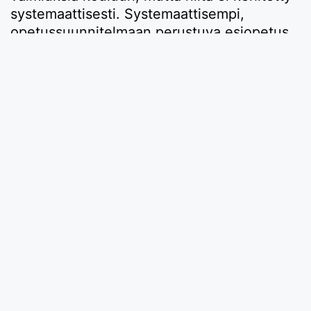
systemaattisesti. Systemaattisempi,
opetussuunnitelmaan perustuva esiopetus
alkoi Espoossa, kun laki siihen velvoitti
vuonna 1996.
Vuonna 2009 Espoossa tehtiin päätös, että
esiopetusta järjestetään hallinnollisesti
myös koulutoimen alaisuudessa. Vuonna
2016 tiukassa taloustilanteessa Espoo purki
päätöksen ja siirsi myös koulujen
järjestämän esiopetuksen yhden
tulosyksikön, varhaiskasvatuksen
alaisuuteen 1.8. 2017 alkaen. Tällä
toimenpiteellä oli iso vaikutus esiopetusta
kouluissa antavien opettajien työehtoihin,
mutta myös esiopetuksen järjestelyihin.
Espoossa maksutonta esiopetusta