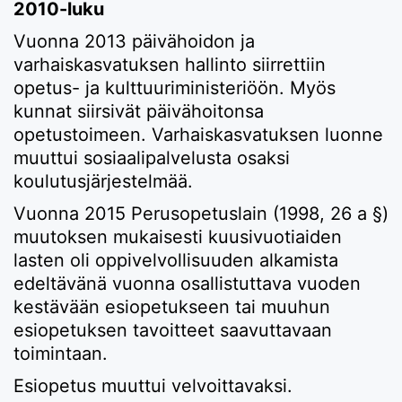
2010-luku
Vuonna 2013 päivähoidon ja
varhaiskasvatuksen hallinto siirrettiin
opetus- ja kulttuuriministeriöön. Myös
kunnat siirsivät päivähoitonsa
opetustoimeen. Varhaiskasvatuksen luonne
muuttui sosiaalipalvelusta osaksi
koulutusjärjestelmää.
Vuonna 2015 Perusopetuslain (1998, 26 a §)
muutoksen mukaisesti kuusivuotiaiden
lasten oli oppivelvollisuuden alkamista
edeltävänä vuonna osallistuttava vuoden
kestävään esiopetukseen tai muuhun
esiopetuksen tavoitteet saavuttavaan
toimintaan.
Esiopetus muuttui velvoittavaksi.