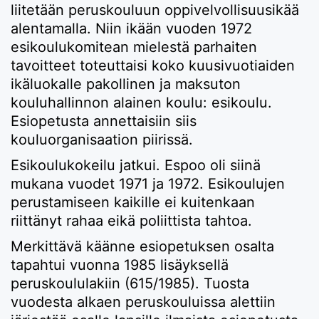
liitetään peruskouluun oppivelvollisuusikää
alentamalla. Niin ikään vuoden 1972
esikoulukomitean mielestä parhaiten
tavoitteet toteuttaisi koko kuusivuotiaiden
ikäluokalle pakollinen ja maksuton
kouluhallinnon alainen koulu: esikoulu.
Esiopetusta annettaisiin siis
kouluorganisaation piirissä.
Esikoulukokeilu jatkui. Espoo oli siinä
mukana vuodet 1971 ja 1972. Esikoulujen
perustamiseen kaikille ei kuitenkaan
riittänyt rahaa eikä poliittista tahtoa.
Merkittävä käänne esiopetuksen osalta
tapahtui vuonna 1985 lisäyksellä
peruskoululakiin (615/1985). Tuosta
vuodesta alkaen peruskouluissa alettiin