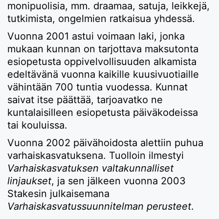
monipuolisia, mm. draamaa, satuja, leikkejä,
tutkimista, ongelmien ratkaisua yhdessä.
Vuonna 2001 astui voimaan laki, jonka
mukaan kunnan on tarjottava maksutonta
esiopetusta oppivelvollisuuden alkamista
edeltävänä vuonna kaikille kuusivuotiaille
vähintään 700 tuntia vuodessa. Kunnat
saivat itse päättää, tarjoavatko ne
kuntalaisilleen esiopetusta päiväkodeissa
tai kouluissa.
Vuonna 2002 päivähoidosta alettiin puhua
varhaiskasvatuksena. Tuolloin ilmestyi
Varhaiskasvatuksen valtakunnalliset
linjaukset
, ja sen jälkeen vuonna 2003
Stakesin julkaisemana
Varhaiskasvatussuunnitelman perusteet
.