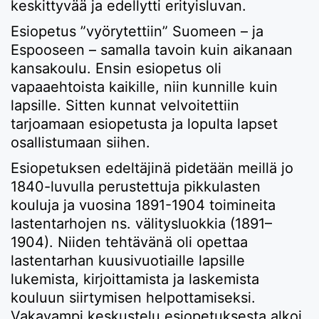
keskittyvää ja edellytti erityisluvan.
Esiopetus ”vyörytettiin” Suomeen – ja
Espooseen – samalla tavoin kuin aikanaan
kansakoulu. Ensin esiopetus oli
vapaaehtoista kaikille, niin kunnille kuin
lapsille. Sitten kunnat velvoitettiin
tarjoamaan esiopetusta ja lopulta lapset
osallistumaan siihen.
Esiopetuksen edeltäjinä pidetään meillä jo
1840-luvulla perustettuja pikkulasten
kouluja ja vuosina 1891-1904 toimineita
lastentarhojen ns. välitysluokkia (1891–
1904). Niiden tehtävänä oli opettaa
lastentarhan kuusivuotiaille lapsille
lukemista, kirjoittamista ja laskemista
kouluun siirtymisen helpottamiseksi.
Vakavampi keskustelu esiopetuksesta alkoi