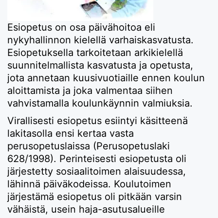
Esiopetus on
osa päivähoitoa eli
nykyhallinnon kielellä varhaiskasvatusta.
Esiopetuksella tarkoitetaan arkikielellä
suunnitelmallista kasvatusta ja opetusta,
jota annetaan kuusivuotiaille ennen koulun
aloittamista ja joka valmentaa siihen
vahvistamalla koulunkäynnin valmiuksia.
Virallisesti esiopetus esiintyi käsitteenä
lakitasolla ensi kertaa vasta
perusopetuslaissa (Perusopetuslaki
628/1998). Perinteisesti esiopetusta oli
järjestetty sosiaalitoimen alaisuudessa,
lähinnä päiväkodeissa. Koulutoimen
järjestämä esiopetus oli pitkään varsin
vähäistä, usein haja-asutusalueille