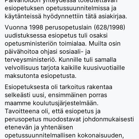
esiopetuksen opetussuunnitelmissa ja
käytänteissä hyödynnettiin tätä asiakirjaa.
Vuonna 1998 perusopetuslain (628/1998)
uudistuksessa esiopetus tuli osaksi
opetusministeriön toimialaa. Muilta osin
päivähoitoa ohjasi sosiaali- ja
terveysministeriö. Kunnille tuli samalla
velvollisuus tarjota kaikille kuusivuotiaille
maksutonta esiopetusta.
Esiopetuksesta oli tarkoitus rakentaa
selkeästi uusi, ensimmäinen porras
maamme koulutusjärjestelmään.
Tavoitteena oli, että esiopetus ja
perusopetus muodostavat johdonmukaisesti
etenevän ja yhtenäisen
opetussuunnitelmallisen kokonaisuuden,