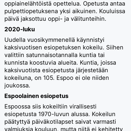
oppiainelähtöistä opettelua. Opetusta antaa
pulpettiopetuksena yksi aikuinen. Kouluissa
päivä jaksottuu oppi- ja välitunteihin.
2020-luku
Uudella vuosikymmenellä käynnistyi
kaksivuotisen esiopetuksen kokeilu. Siihen
valittiin satunnaisotannalla kuntia tai
kunnista koostuvia alueita. Kuntia, joissa
kaksivuotista esiopetusta järjestetään
kokeiluna, on 105. Espoo ei ole niiden
joukossa.
Espoolainen esiopetus
Espoossa siis kokeiltiin virallisesti
esiopetusta 1970-luvun alussa. Kokeilun
päätyttyä päiväkotilapset saivat varmasti
valmiuksia kouluun, mutta niitä ei kehitetty