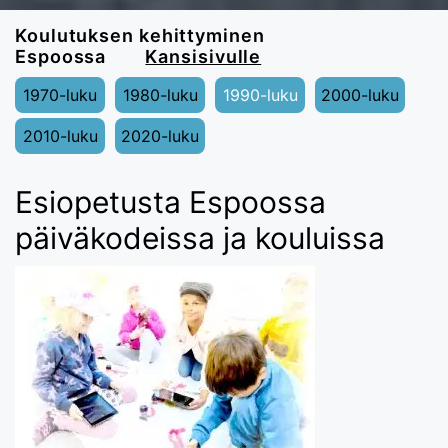
Koulutuksen kehittyminen
Espoossa
Kansisivulle
1970-luku
1980-luku
1990-luku
2000-luku
2010-luku
2020-luku
Esiopetusta Espoossa
päiväkodeissa ja kouluissa