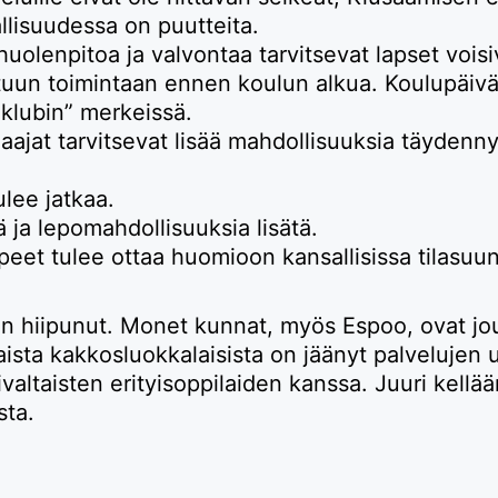
llisuudessa on puutteita.
huolenpitoa ja valvontaa tarvitsevat lapset voisiv
n toimintaan ennen koulun alkua. Koulupäivän 
̈klubin” merkeissä.
jaajat tarvitsevat lisää mahdollisuuksia täydenn
.
lee jatkaa.
ä ja lepomahdollisuuksia lisätä.
rpeet tulee ottaa huomioon kansallisissa tilasuun
 hiipunut. Monet kunnat, myös Espoo, ovat jout
aista kakkosluokkalaisista on jäänyt palvelujen u
altaisten erityisoppilaiden kanssa. Juuri kellään
sta.