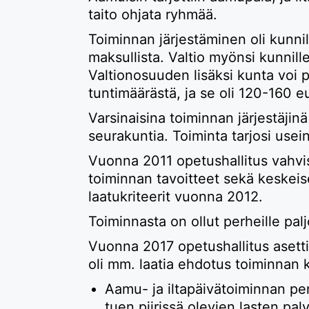
taito ohjata ryhmää.
Toiminnan järjestäminen oli kunnil
maksullista. Valtio myönsi kunnill
Valtionosuuden lisäksi kunta voi 
tuntimäärästä, ja se oli 120-160 e
Varsinaisina toiminnan järjestäjinä 
seurakuntia. Toiminta tarjosi usei
Vuonna 2011 opetushallitus vahvist
toiminnan tavoitteet sekä keskeiset 
laatukriteerit vuonna 2012.
Toiminnasta on ollut perheille pal
Vuonna 2017 opetushallitus asetti k
oli mm. laatia ehdotus toiminnan 
Aamu- ja iltapäivätoiminnan peru
tuen piirissä olevien lasten pa