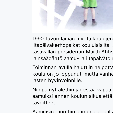
1990-luvun laman myötä koulujen k
iltapäiväkerhopaikat koululaisilta. 
tasavallan presidentin Martti Ahti
lainsäädäntö aamu- ja iltapäiväto
Toiminnan avulla haluttiin helpotta
koulu on jo loppunut, mutta vanhemm
lasten hyvinvoinnille.
Niinpä nyt alettiin järjestää vapaa
aamuiksi ennen koulun alkua että i
tavoitteet.
Aamuisin tarjottiin aamupala, ja ilta