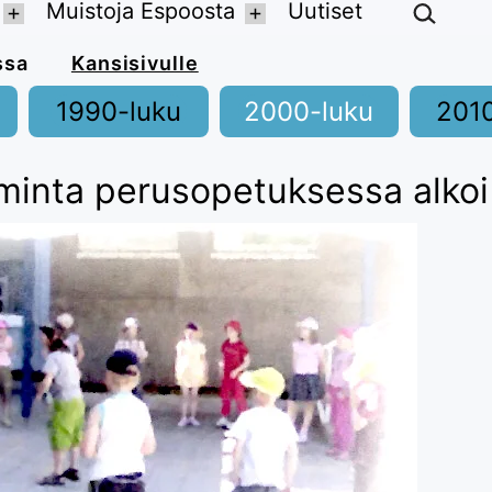
Hae…
Muistoja Espoosta
Uutiset
Avaa
Avaa
valikko
valikko
poossa
Kansisivulle
1990-luku
2000-luku
201
iminta perusopetuksessa alkoi