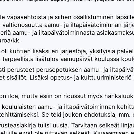
le vapaaehtoista ja siihen osallistuminen lapsill
e valtionosuutta aamu- ja iltapäivätoiminnan jär
periä aamu- ja iltapäivätoiminnasta asiakasmak
uroa/kk.
oli kuntien lisäksi eri järjestöjä, yksityisiä palv
n tarpeellista lisätuloa aamupäivät koulussa koul
i perusteet perusopetuksen aamu- ja iltapäivät
sisällöt. Lisäksi opetus- ja kulttuuriministerio
jon iloa, mutta esiin on noussut myös hankaluuk
oululaisten aamu- ja iltapäivätoiminnan kehittä
kehittämiseksi. Se teki joukon ehdotuksia, mm.
steasiakirja tulisi uusia. Tarvitaan selkeät linj
lveluille eivät ole riittävän selkeät, Kiusaamise