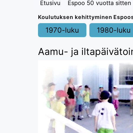
Etusivu
Espoo 50 vuotta sitten
Koulutuksen kehittyminen Es
1970-luku
1980-luku
Aamu- ja iltapäiväto