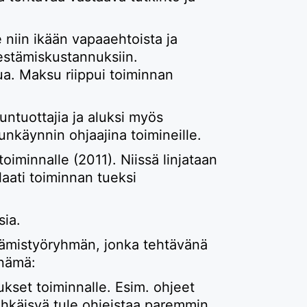
e niin ikään vapaaehtoista ja
jestämiskustannuksiin.
sua. Maksu riippui toiminnan
eluntuottajia ja aluksi myös
unkäynnin ohjaajina toimineille.
oiminnalle (2011). Niissä linjataan
̈ laati toiminnan tueksi
sia.
mistyöryhmän, jonka tehtävänä
 nämä:
aukset toiminnalle. Esim. ohjeet
n ehkäisyä tule ohjeistaa paremmin.