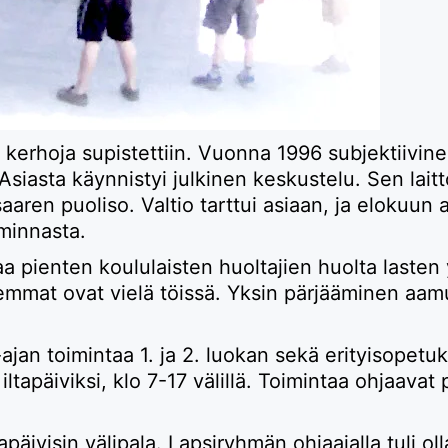
erhoja supistettiin. Vuonna 1996 subjektiivine
Asiasta käynnistyi julkinen keskustelu. Sen laitto
saaren puoliso. Valtio tarttui asiaan, ja eloku
iminnasta.
a pienten koululaisten huoltajien huolta lasten yk
at ovat vielä töissä. Yksin pärjääminen aamuis
-ajan toimintaa 1. ja 2. luokan sekä erityisopetuk
ltapäiviksi, klo 7-17 välillä. Toimintaa ohjaavat
päivisin välipala. Lapsiryhmän ohjaajalla tuli oll