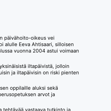
n päivähoito-oikeus vei
i alulle Eeva Ahtisaari, silloisen
un alussa vuonna 2004 astui voimaan
sinäisistä iltapäivistä, jolloin
in ja iltapäivisin on riski pienten
sen oppilaille aluksi sekä
 perusopetuksen arvot ja
a tehtävää vastaava tutkinto ja